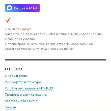
Нашли
опечатку
?
Выделите её, нажмите Ctrl+Enter и отправьте нам уведомление.
Спасибо за участие!
Сервис предназначен только для отправки сообщений об
орфографических и пунктуационных ошибках.
О ВЫШКЕ
ОБ
Цифры и факты
Ли
Руководство и структура
Дов
Устойчивое развитие в НИУ ВШЭ
Ол
Преподаватели и сотрудники
При
Корпуса и общежития
Вы
Закупки
При