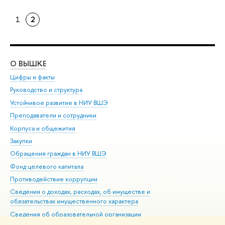
1
2
О ВЫШКЕ
ОБ
Цифры и факты
Ли
Руководство и структура
Дов
Устойчивое развитие в НИУ ВШЭ
Ол
Преподаватели и сотрудники
При
Корпуса и общежития
Вы
Закупки
При
Обращения граждан в НИУ ВШЭ
Ас
Фонд целевого капитала
До
Противодействие коррупции
Цен
Сведения о доходах, расходах, об имуществе и
Би
обязательствах имущественного характера
Об
Сведения об образовательной организации
Обр