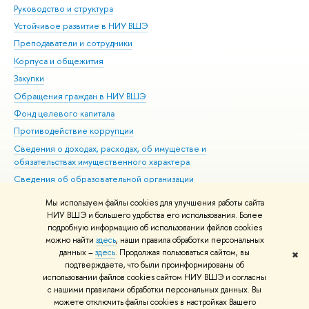
Руководство и структура
Дов
Устойчивое развитие в НИУ ВШЭ
Ол
Преподаватели и сотрудники
При
Корпуса и общежития
Вы
Закупки
При
Обращения граждан в НИУ ВШЭ
Ас
Фонд целевого капитала
До
Противодействие коррупции
Цен
Сведения о доходах, расходах, об имуществе и
Би
обязательствах имущественного характера
Об
Сведения об образовательной организации
Обр
Людям с ограниченными возможностями здоровья
Мы используем файлы cookies для улучшения работы сайта
Единая платежная страница
НИУ ВШЭ и большего удобства его использования. Более
подробную информацию об использовании файлов cookies
Работа в Вышке
можно найти
здесь
, наши правила обработки персональных
данных –
здесь
. Продолжая пользоваться сайтом, вы
✖
Редактору
подтверждаете, что были проинформированы об
© НИУ ВШЭ 1993–2026
Адреса и контакты
Условия использования
использовании файлов cookies сайтом НИУ ВШЭ и согласны
с нашими правилами обработки персональных данных. Вы
материалов
Политика конфиденциальности
Карта сайта
можете отключить файлы cookies в настройках Вашего
Шрифты HSE Sans и HSE Slab разработаны в
Школе дизайна НИУ ВШЭ