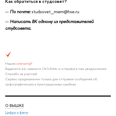
Как обратиться в студсовет?
По почте:
​​studsovet_miem@hse.ru
Написать ВК одному из представителей
студсовета.
Нашли
опечатку
?
Выделите её, нажмите Ctrl+Enter и отправьте нам уведомление.
Спасибо за участие!
Сервис предназначен только для отправки сообщений об
орфографических и пунктуационных ошибках.
О ВЫШКЕ
ОБ
Цифры и факты
Ли