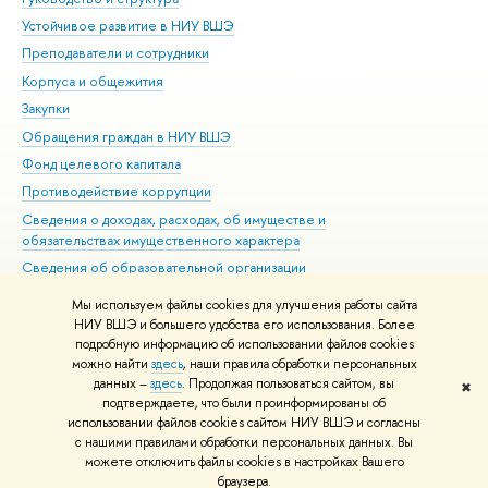
Устойчивое развитие в НИУ ВШЭ
Ол
Преподаватели и сотрудники
При
Корпуса и общежития
Вы
Закупки
При
Обращения граждан в НИУ ВШЭ
Ас
Фонд целевого капитала
До
Противодействие коррупции
Цен
Сведения о доходах, расходах, об имуществе и
Би
обязательствах имущественного характера
Об
Сведения об образовательной организации
Обр
Людям с ограниченными возможностями здоровья
Мы используем файлы cookies для улучшения работы сайта
Единая платежная страница
НИУ ВШЭ и большего удобства его использования. Более
подробную информацию об использовании файлов cookies
Работа в Вышке
можно найти
здесь
, наши правила обработки персональных
данных –
здесь
. Продолжая пользоваться сайтом, вы
✖
Редактору
подтверждаете, что были проинформированы об
© НИУ ВШЭ 1993–2026
Адреса и контакты
Условия использования
использовании файлов cookies сайтом НИУ ВШЭ и согласны
с нашими правилами обработки персональных данных. Вы
материалов
Политика конфиденциальности
Карта сайта
можете отключить файлы cookies в настройках Вашего
Шрифты HSE Sans и HSE Slab разработаны в
Школе дизайна НИУ ВШЭ
браузера.