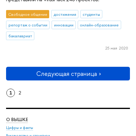
Свободное общение
достижения
студенты
репортаж о событии
инновации
онлайн-образование
бакалавриат
25 мая 2020
Следующая страница
1
2
О ВЫШКЕ
ОБ
Цифры и факты
Ли
Руководство и структура
Дов