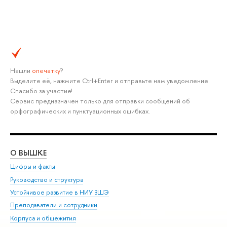
Нашли
опечатку
?
Выделите её, нажмите Ctrl+Enter и отправьте нам уведомление.
Спасибо за участие!
Сервис предназначен только для отправки сообщений об
орфографических и пунктуационных ошибках.
О ВЫШКЕ
ОБ
Цифры и факты
Ли
Руководство и структура
Дов
Устойчивое развитие в НИУ ВШЭ
Ол
Преподаватели и сотрудники
При
Корпуса и общежития
Вы