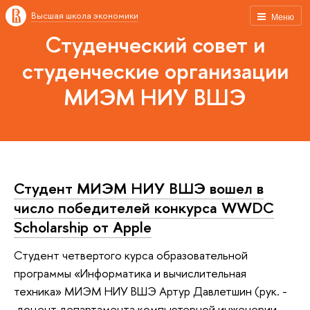
Высшая школа экономики
Меню
Студенческий совет и
студенческие организации
МИЭМ НИУ ВШЭ
Студент МИЭМ НИУ ВШЭ вошел в
число победителей конкурса WWDC
Scholarship от Apple
Студент четвертого курса образовательной
программы «Информатика и вычислительная
техника» МИЭМ НИУ ВШЭ Артур Давлетшин (рук. -
доцент департамента компьютерной инженерии