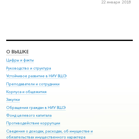
22 января 2018
О ВЫШКЕ
ОБ
Цифры и факты
Ли
Руководство и структура
Дов
Устойчивое развитие в НИУ ВШЭ
Ол
Преподаватели и сотрудники
При
Корпуса и общежития
Вы
Закупки
При
Обращения граждан в НИУ ВШЭ
Ас
Фонд целевого капитала
До
Противодействие коррупции
Цен
Сведения о доходах, расходах, об имуществе и
Би
обязательствах имущественного характера
Об