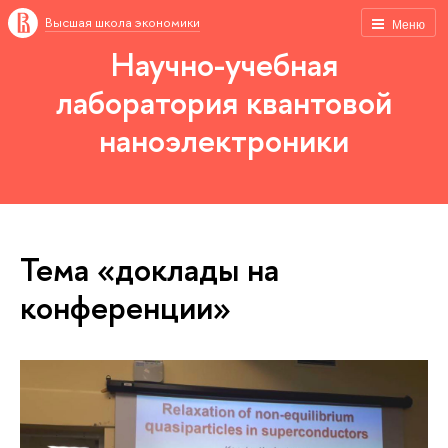
Высшая школа экономики
Меню
Научно-учебная
лаборатория квантовой
наноэлектроники
Тема «доклады на
конференции»