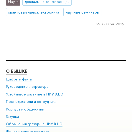
Наука
доклады на конференции
квантовая наноэлектроника
научные семинары
29 января 2019
О ВЫШКЕ
ОБ
Цифры и факты
Ли
Руководство и структура
Дов
Устойчивое развитие в НИУ ВШЭ
Ол
Преподаватели и сотрудники
При
Корпуса и общежития
Вы
Закупки
При
Обращения граждан в НИУ ВШЭ
Ас
Фонд целевого капитала
До