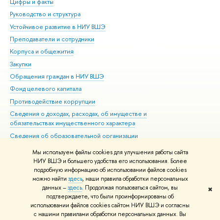
Цифры и факты
Ли
Руководство и структура
Дов
Устойчивое развитие в НИУ ВШЭ
Ол
Преподаватели и сотрудники
При
Корпуса и общежития
Вы
Закупки
При
Обращения граждан в НИУ ВШЭ
Ас
Фонд целевого капитала
До
Противодействие коррупции
Цен
Сведения о доходах, расходах, об имуществе и
Би
обязательствах имущественного характера
Об
Сведения об образовательной организации
Обр
Людям с ограниченными возможностями здоровья
Мы используем файлы cookies для улучшения работы сайта
Единая платежная страница
НИУ ВШЭ и большего удобства его использования. Более
подробную информацию об использовании файлов cookies
Работа в Вышке
можно найти
здесь
, наши правила обработки персональных
данных –
здесь
. Продолжая пользоваться сайтом, вы
✖
Редактору
подтверждаете, что были проинформированы об
© НИУ ВШЭ 1993–2026
Адреса и контакты
Условия использования
использовании файлов cookies сайтом НИУ ВШЭ и согласны
с нашими правилами обработки персональных данных. Вы
материалов
Политика конфиденциальности
Карта сайта