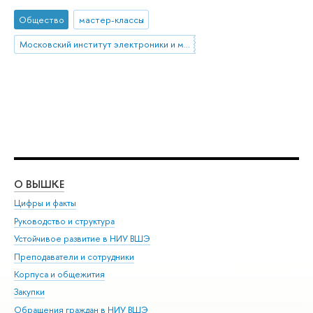
Общество
мастер-классы
Московский институт электроники и математики им. А.Н. Тихонова
О ВЫШКЕ
ОБ
Цифры и факты
Ли
Руководство и структура
Дов
Устойчивое развитие в НИУ ВШЭ
Ол
Преподаватели и сотрудники
При
Корпуса и общежития
Вы
Закупки
При
Обращения граждан в НИУ ВШЭ
Ас