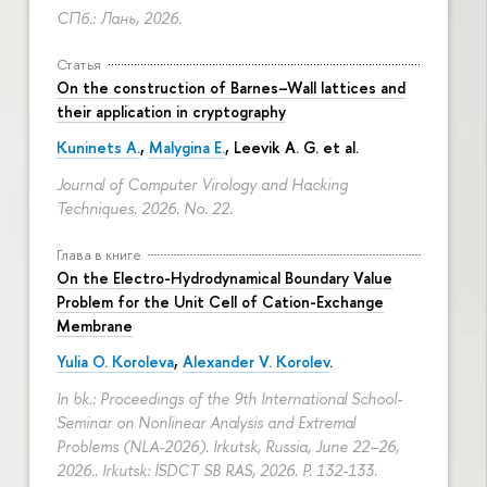
СПб.: Лань, 2026.
Статья
On the construction of Barnes–Wall lattices and
their application in cryptography
Kuninets A.
,
Malygina E.
, Leevik A. G. et al.
Journal of Computer Virology and Hacking
Techniques. 2026. No. 22.
Глава в книге
On the Electro-Hydrodynamical Boundary Value
Problem for the Unit Cell of Cation-Exchange
Membrane
Yulia O. Koroleva
,
Alexander V. Korolev
.
In bk.: Proceedings of the 9th International School-
Seminar on Nonlinear Analysis and Extremal
Problems (NLA-2026). Irkutsk, Russia, June 22–26,
2026.. Irkutsk: ISDCT SB RAS, 2026.
P. 132-133.