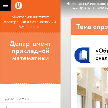
Национальный исследоват
Департамент прикла
Московский институт
электроники и математики им.
Тема «пр
А.Н. Тихонова
Департамент
прикладной
«Объ
математики
о­на­
ДЕПАРТАМЕНТ