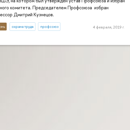
ВШЭ, на котором был утвержден устав Профсоюза и избран
ного комитета. Председателем Профсоюза избран
ессор Дмитрий Кузнецов.
знь
охрана труда
профсоюз
4 февраля, 2019 г.