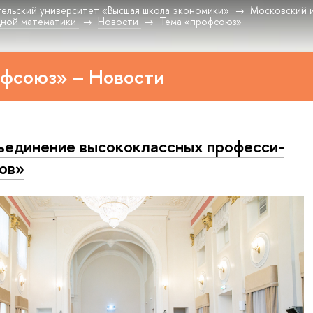
ельский университет «Высшая школа экономики»
Московский 
дной математики
Новости
Тема «профсоюз»
офсоюз» – Новости
единение вы­со­ко­класс­ных про­фес­си­
лов»