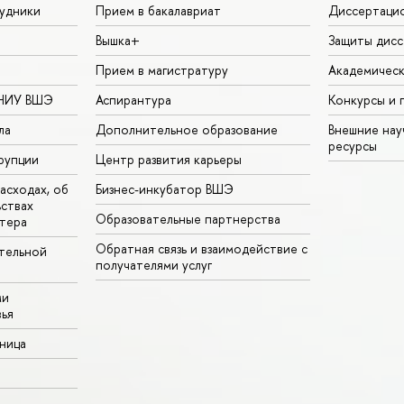
удники
Прием в бакалавриат
Диссертаци
Вышка+
Защиты дисс
Прием в магистратуру
Академическ
 НИУ ВШЭ
Аспирантура
Конкурсы и 
ла
Дополнительное образование
Внешние на
ресурсы
рупции
Центр развития карьеры
асходах, об
Бизнес-инкубатор ВШЭ
ьствах
Образовательные партнерства
тера
Обратная связь и взаимодействие с
тельной
получателями услуг
ми
ья
аница