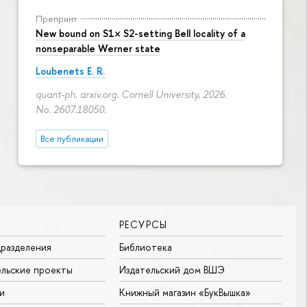
Препринт
New bound on S1× S2-setting Bell locality of a
nonseparable Werner state
Loubenets E. R.
quant-ph. arxiv.org. Cornell University, 2026.
No. 2607.18050.
Все публикации
РЕСУРСЫ
разделения
Библиотека
льские проекты
Издательский дом ВШЭ
и
Книжный магазин «БукВышка»