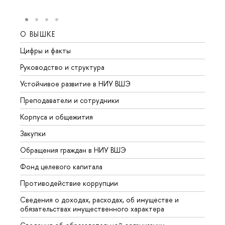
О ВЫШКЕ
ОБР
Цифры и факты
Лице
Руководство и структура
Довуз
Устойчивое развитие в НИУ ВШЭ
Олим
Преподаватели и сотрудники
Прием
Корпуса и общежития
Вышк
Закупки
Прием
Обращения граждан в НИУ ВШЭ
Аспир
Фонд целевого капитала
Допол
Противодействие коррупции
Центр
Сведения о доходах, расходах, об имуществе и
Бизне
обязательствах имущественного характера
Образ