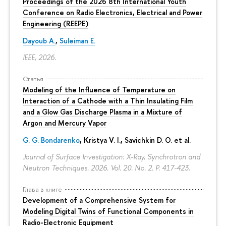
Proceedings of the 2026 8th International Youth
Conference on Radio Electronics, Electrical and Power
Engineering (REEPE)
Dayoub A.
,
Suleiman E.
IEEE, 2026.
Статья
Modeling of the Influence of Temperature on
Interaction of a Cathode with a Thin Insulating Film
and a Glow Gas Discharge Plasma in a Mixture of
Argon and Mercury Vapor
G. G. Bondarenko
, Kristya V. I., Savichkin D. O. et al.
Journal of Surface Investigation: X-Ray, Synchrotron and
Neutron Techniques. 2026. Vol. 20. No. 2.
P. 417-423.
Глава в книге
Development of a Comprehensive System for
Modeling Digital Twins of Functional Components in
Radio-Electronic Equipment