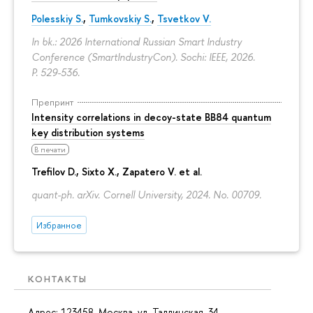
Polesskiy S.
,
Tumkovskiy S.
,
Tsvetkov V.
In bk.: 2026 International Russian Smart Industry
Conference (SmartIndustryCon). Sochi: IEEE, 2026.
P. 529-536.
Препринт
Intensity correlations in decoy-state BB84 quantum
key distribution systems
В печати
Trefilov D.
, Sixto X., Zapatero V. et al.
quant-ph. arXiv. Cornell University, 2024. No. 00709.
Избранное
КОНТАКТЫ
Адрес: 123458, Москва, ул. Таллинская, 34