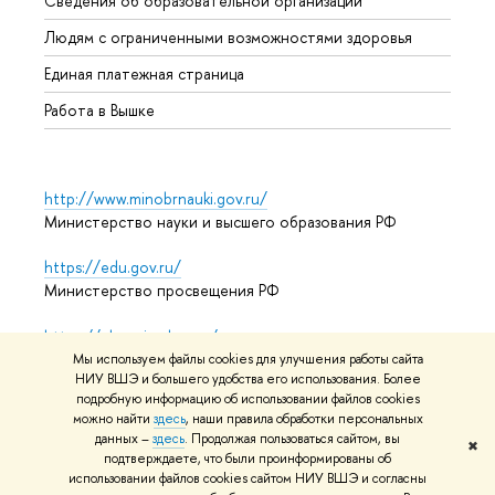
Сведения об образовательной организации
Обрат
Людям с ограниченными возможностями здоровья
Единая платежная страница
Работа в Вышке
http://www.minobrnauki.gov.ru/
Министерство науки и высшего образования РФ
https://edu.gov.ru/
Министерство просвещения РФ
https://elearning.hse.ru/mooc
Массовые открытые онлайн-курсы
Мы используем файлы cookies для улучшения работы сайта
НИУ ВШЭ и большего удобства его использования. Более
подробную информацию об использовании файлов cookies
можно найти
здесь
, наши правила обработки персональных
© НИУ ВШЭ 1993–2026
Адреса и контакты
Условия
данных –
здесь
. Продолжая пользоваться сайтом, вы
✖
подтверждаете, что были проинформированы об
использования материалов
Политика конфиденциальности
использовании файлов cookies сайтом НИУ ВШЭ и согласны
Карта сайта