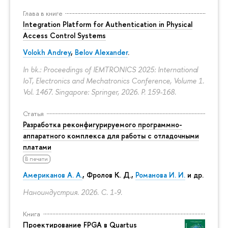
Глава в книге
Integration Platform for Authentication in Physical
Access Control Systems
Volokh Andrey
,
Belov Alexander
.
In bk.: Proceedings of IEMTRONICS 2025: International
IoT, Electronics and Mechatronics Conference, Volume 1.
Vol. 1467. Singapore: Springer, 2026.
P. 159-168.
Статья
Разработка реконфигурируемого программно-
аппаратного комплекса для работы с отладочными
платами
В печати
Американов А. А.
,
Фролов К. Д.
,
Романова И. И.
и др.
Наноиндустрия. 2026.
С. 1-9.
Книга
Проектирование FPGA в Quartus