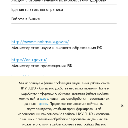
Единая платежная страница
Работа в Вышке
http://www.minobrnauki.gov.ru/
Министерство науки и высшего образования РФ
https://edu.gov.ru/
Министерство просвещения РФ
https://elearning.hse.ru/mooc
Массовые открытые онлайн-курсы
Мы используем файлы cookies для улучшения работы сайта
НИУ ВШЭ и большего удобства его использования. Более
подробную информацию об использовании файлов cookies
можно найти
здесь
, наши правила обработки персональных
данных –
здесь
. Продолжая пользоваться сайтом, вы
© НИУ ВШЭ 1993–2026
Адреса и контакты
Условия
✖
подтверждаете, что были проинформированы об
использования материалов
Политика конфиденциальности
использовании файлов cookies сайтом НИУ ВШЭ и согласны
Карта сайта
с нашими правилами обработки персональных данных. Вы
можете отключить файлы cookies в настройках Вашего
Редактору