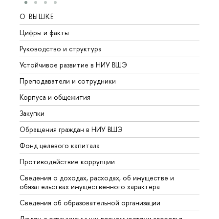
О ВЫШКЕ
ОБР
Цифры и факты
Лице
Руководство и структура
Довуз
Устойчивое развитие в НИУ ВШЭ
Олим
Преподаватели и сотрудники
Прием
Корпуса и общежития
Вышк
Закупки
Прием
Обращения граждан в НИУ ВШЭ
Аспир
Фонд целевого капитала
Допол
Противодействие коррупции
Центр
Сведения о доходах, расходах, об имуществе и
Бизне
обязательствах имущественного характера
Образ
Сведения об образовательной организации
Обрат
Людям с ограниченными возможностями здоровья