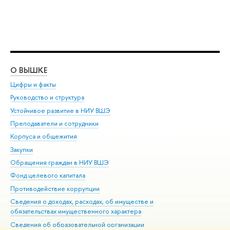
О ВЫШКЕ
ОБ
Цифры и факты
Ли
Руководство и структура
Дов
Устойчивое развитие в НИУ ВШЭ
Ол
Преподаватели и сотрудники
При
Корпуса и общежития
Вы
Закупки
При
Обращения граждан в НИУ ВШЭ
Ас
Фонд целевого капитала
До
Противодействие коррупции
Цен
Сведения о доходах, расходах, об имуществе и
Би
обязательствах имущественного характера
Об
Сведения об образовательной организации
Обр