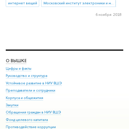
интернет вещей
Московский институт электроники и математики им. А.Н. Тихонова
6 ноября 2018
О ВЫШКЕ
ОБ
Цифры и факты
Ли
Руководство и структура
Дов
Устойчивое развитие в НИУ ВШЭ
Ол
Преподаватели и сотрудники
При
Корпуса и общежития
Вы
Закупки
При
Обращения граждан в НИУ ВШЭ
Ас
Фонд целевого капитала
До
Противодействие коррупции
Цен