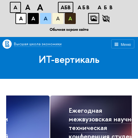
A
A
A
АБВ
АБВ
АБВ
А
А
А
А
А
Обычная версия сайта
Высшая школа экономики
Меню
ИТ-вертикаль
Ежегодная
межвузовская научно-
техническая
конференция студентов,