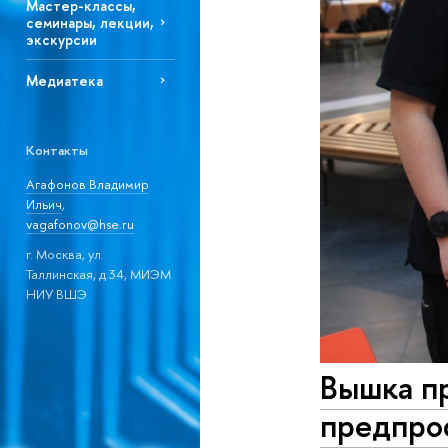
Мастер-классы,
семинары, лекции,
экскурсии
Медиатека
Контакты
Агафонов Владимир
Ильич
,
vagafonov@hse.ru
г. Москва, ул.
Таллинская, д.34, МИЭМ
НИУ ВШЭ
Вышка п
предпро