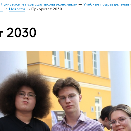
й университет «Высшая школа экономики»
Учебные подразделения
ль
Новости
Приоритет 2030
т 2030