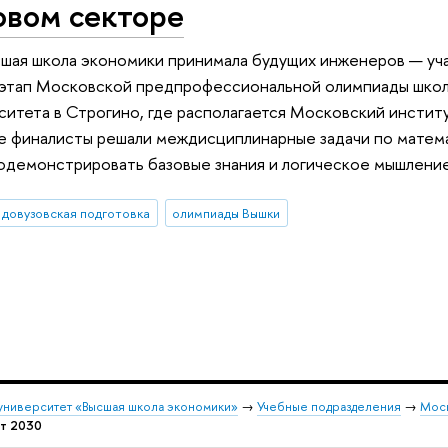
овом секторе
шая школа экономики принимала будущих инженеров — уча
этап Московской предпрофессиональной олимпиады школь
ситета в Строгино, где располагается Московский инстит
 финалисты решали междисциплинарные задачи по матема
одемонстрировать базовые знания и логическое мышление 
довузовская подготовка
олимпиады Вышки
университет «Высшая школа экономики»
→
Учебные подразделения
→
Моск
т 2030