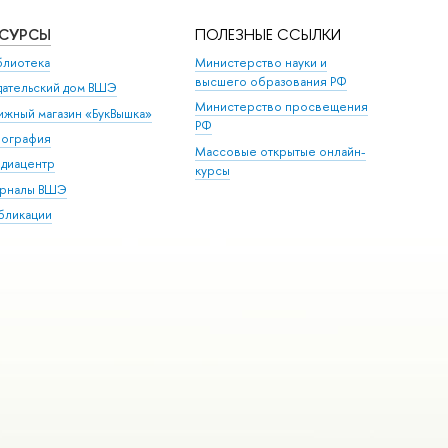
ЕСУРСЫ
ПОЛЕЗНЫЕ ССЫЛКИ
блиотека
Министерство науки и
высшего образования РФ
дательский дом ВШЭ
Министерство просвещения
ижный магазин «БукВышка»
РФ
пография
Массовые открытые онлайн-
диацентр
курсы
рналы ВШЭ
бликации