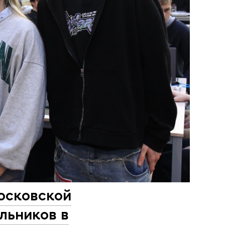
осковской
льников в