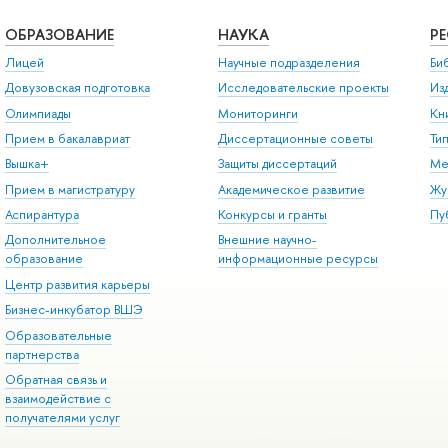
ОБРАЗОВАНИЕ
НАУКА
Р
Лицей
Научные подразделения
Би
Довузовская подготовка
Исследовательские проекты
Из
Олимпиады
Мониторинги
Кн
Прием в бакалавриат
Диссертационные советы
Ти
Вышка+
Защиты диссертаций
Ме
Прием в магистратуру
Академическое развитие
Жу
Аспирантура
Конкурсы и гранты
Пу
Дополнительное
Внешние научно-
образование
информационные ресурсы
Центр развития карьеры
Бизнес-инкубатор ВШЭ
Образовательные
партнерства
Обратная связь и
взаимодействие с
получателями услуг