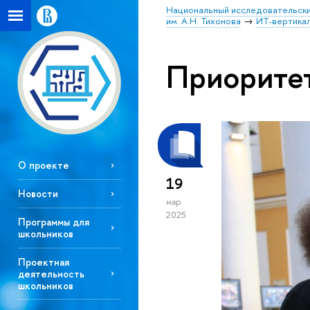
Национальный исследовательски
им. А.Н. Тихонова
ИТ-вертика
Приорите
О проекте
19
Новости
мар
2025
Программы для
школьников
Проектная
деятельность
школьников