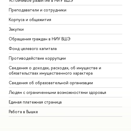
Устойчивое развитие в НИУ ВШЭ
О
Преподаватели и сотрудники
П
Корпуса и общежития
В
Закупки
П
Обращения граждан в НИУ ВШЭ
А
Фонд целевого капитала
Д
Противодействие коррупции
Ц
Сведения о доходах, расходах, об имуществе и
Б
обязательствах имущественного характера
О
Сведения об образовательной организации
О
Людям с ограниченными возможностями здоровья
Единая платежная страница
Работа в Вышке