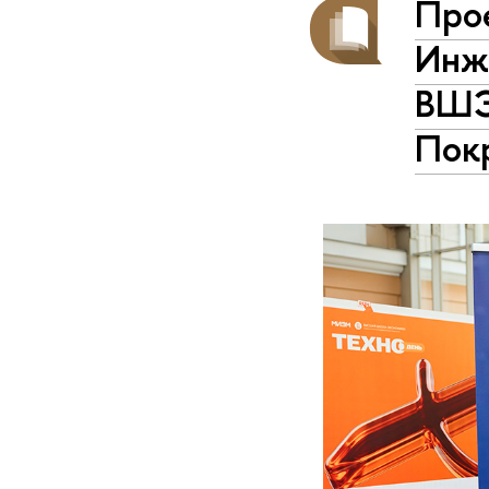
Про
Инж
ВШЭ
Пок