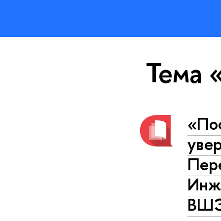
Тема 
«Пос
увер
Пер
Инж
ВШЭ