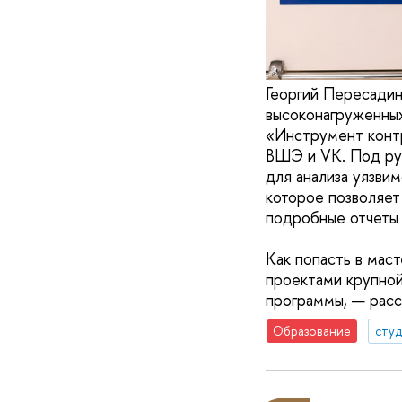
Георгий Пересадин
высоконагруженных
«Инструмент конт
ВШЭ и VK. Под рук
для анализа уязви
которое позволяет
подробные отчеты 
Как попасть в мас
проектами крупной
программы, — расс
Образование
сту