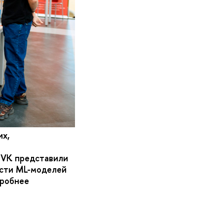
их,
VK представили
ости ML-моделей
робнее