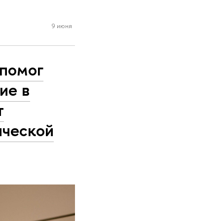
9 июня
 помог
ие в
т
ической