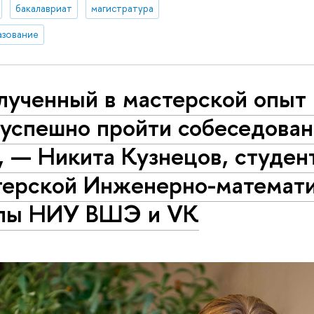
бакалавриат
магистратура
азование
лученный в мастерской опыт
 успешно пройти собеседован
 — Никита Кузнецов, студен
терской Инженерно-математ
лы НИУ ВШЭ и VK