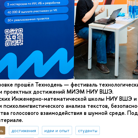
ровке прошёл Технодень — фестиваль технологическ
 и проектных достижений МИЭМ НИУ ВШЭ.
ских Инженерно-математической школы НИУ ВШЭ и 
и психолингвистического анализа текстов, безопасн
ства голосового взаимодействия в шумной среде.
Под
атериале.
нь
достижения
идеи и опыт
студенты