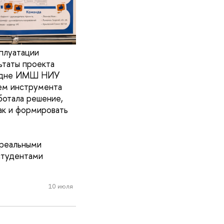
сплуатации
ьтаты проекта
о-дне ИМШ НИУ
ем инструмента
ботала решение,
ак и формировать
 реальными
студентами
10 июля