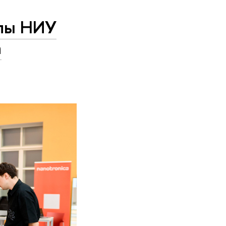
олы НИУ
а