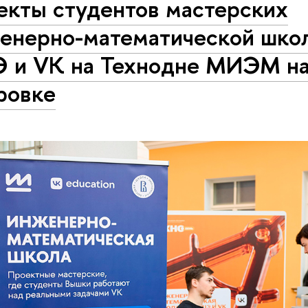
екты студентов мастерских
енерно-математической шк
 и VK на Технодне МИЭМ н
ровке