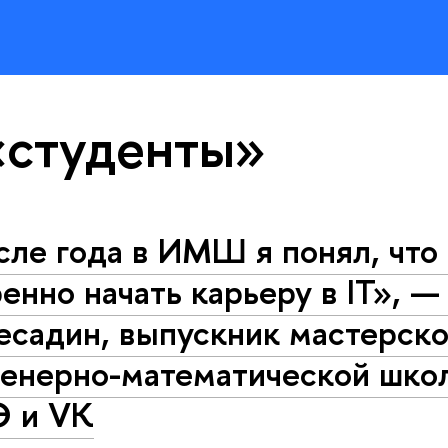
«студенты»
ле года в ИМШ я понял, что
енно начать карьеру в IT», —
есадин, выпускник мастерск
енерно-математической шк
 и VK