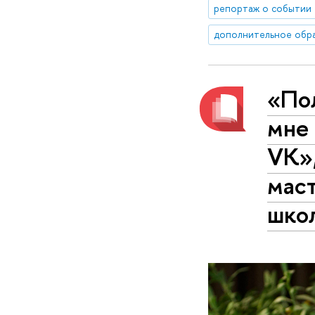
репортаж о событии
дополнительное обр
«По
мне
VK»,
мас
шко