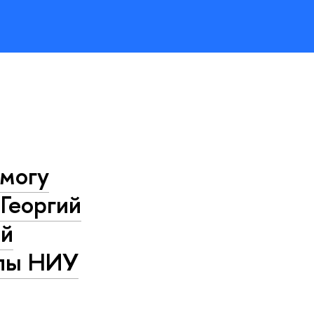
 могу
 Георгий
ой
олы НИУ