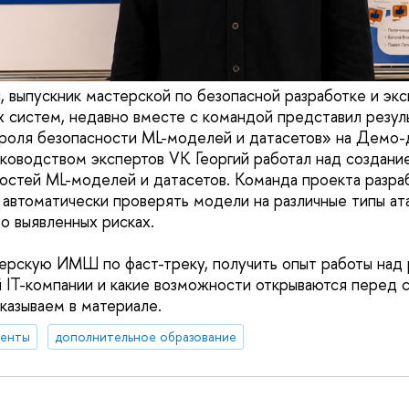
, выпускник мастерской по безопасной разработке и эк
 систем, недавно вместе с командой представил резул
роля безопасности ML-моделей и датасетов» на Дем
оводством экспертов VK Георгий работал над создани
мостей ML-моделей и датасетов. Команда проекта разра
 автоматически проверять модели на различные типы ат
о выявленных рисках.
терскую ИМШ по фаст-треку, получить опыт работы над
 IT-компании и какие возможности открываются перед 
казываем в материале.
денты
дополнительное образование