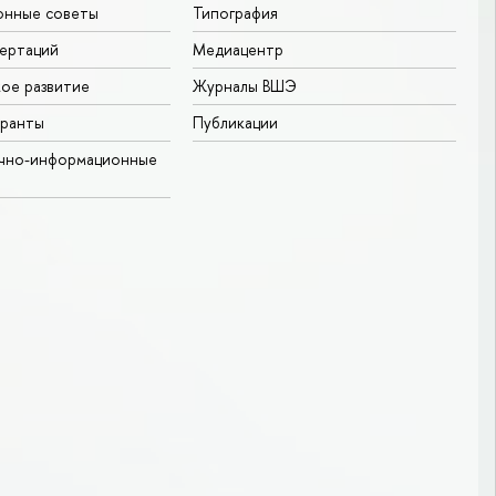
онные советы
Типография
ертаций
Медиацентр
ое развитие
Журналы ВШЭ
гранты
Публикации
учно-информационные