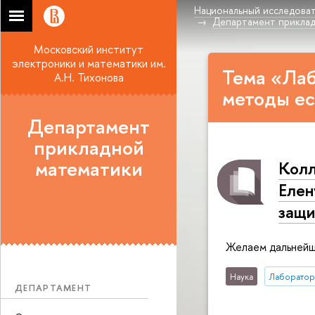
Национальный исследоват
Департамент прикла
Московский институт
электроники и математики им.
Тема «Ла
А.Н. Тихонова
методы ес
Департамент
прикладной
математики
Колл
Елен
защи
Желаем дальнейши
Наука
Лаборатор
ДЕПАРТАМЕНТ