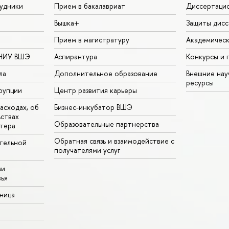
удники
Прием в бакалавриат
Диссертаци
Вышка+
Защиты дисс
Прием в магистратуру
Академическ
 НИУ ВШЭ
Аспирантура
Конкурсы и 
ла
Дополнительное образование
Внешние на
ресурсы
рупции
Центр развития карьеры
асходах, об
Бизнес-инкубатор ВШЭ
ьствах
Образовательные партнерства
тера
Обратная связь и взаимодействие с
тельной
получателями услуг
ми
ья
аница