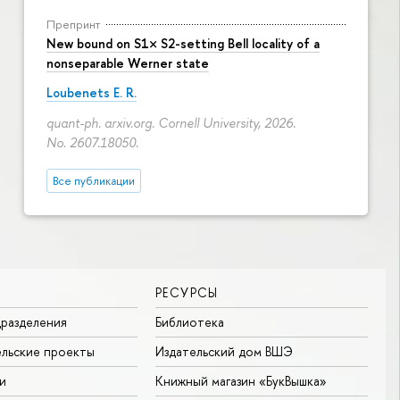
Препринт
New bound on S1× S2-setting Bell locality of a
nonseparable Werner state
Loubenets E. R.
quant-ph. arxiv.org. Cornell University, 2026.
No. 2607.18050.
Все публикации
РЕСУРСЫ
разделения
Библиотека
льские проекты
Издательский дом ВШЭ
и
Книжный магазин «БукВышка»