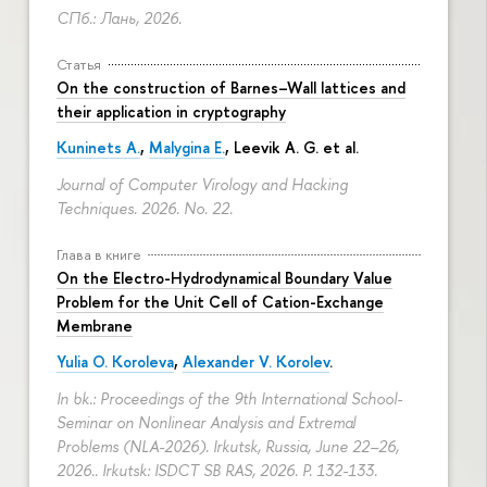
СПб.: Лань, 2026.
Статья
On the construction of Barnes–Wall lattices and
their application in cryptography
Kuninets A.
,
Malygina E.
, Leevik A. G. et al.
Journal of Computer Virology and Hacking
Techniques. 2026. No. 22.
Глава в книге
On the Electro-Hydrodynamical Boundary Value
Problem for the Unit Cell of Cation-Exchange
Membrane
Yulia O. Koroleva
,
Alexander V. Korolev
.
In bk.: Proceedings of the 9th International School-
Seminar on Nonlinear Analysis and Extremal
Problems (NLA-2026). Irkutsk, Russia, June 22–26,
2026.. Irkutsk: ISDCT SB RAS, 2026.
P. 132-133.