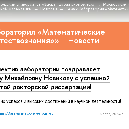
ельский университет «Высшая школа экономики»
Московский 
дной математики
Новости
Тема «Лаборатория «Математич
боратория «Математические
тествознания»» – Новости
ектив лаборатории поздравляет
у Михайловну Новикову с успешной
той докторской диссертации!
х успехов и высоких достижений в научной деятельности!
ия «Математические методы естествознания»
1 марта, 2024 г.