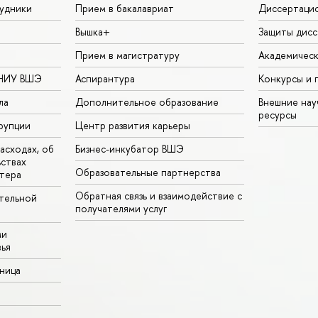
удники
Прием в бакалавриат
Диссертаци
Вышка+
Защиты дисс
Прием в магистратуру
Академическ
 НИУ ВШЭ
Аспирантура
Конкурсы и 
ла
Дополнительное образование
Внешние на
ресурсы
рупции
Центр развития карьеры
асходах, об
Бизнес-инкубатор ВШЭ
ьствах
Образовательные партнерства
тера
Обратная связь и взаимодействие с
тельной
получателями услуг
ми
ья
аница