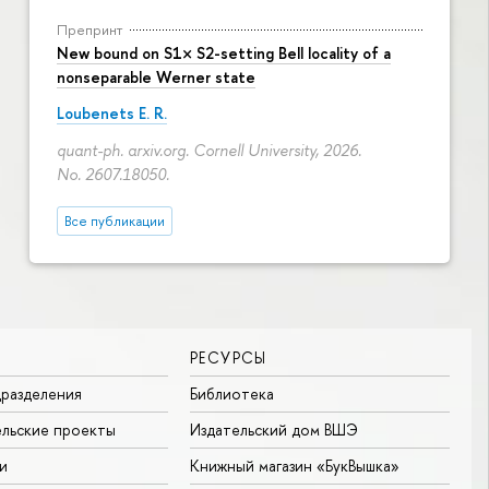
Препринт
New bound on S1× S2-setting Bell locality of a
nonseparable Werner state
Loubenets E. R.
quant-ph. arxiv.org. Cornell University, 2026.
No. 2607.18050.
Все публикации
РЕСУРСЫ
разделения
Библиотека
льские проекты
Издательский дом ВШЭ
и
Книжный магазин «БукВышка»