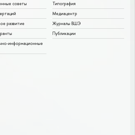
онные советы
Типография
ертаций
Медиацентр
ое развитие
Журналы ВШЭ
гранты
Публикации
учно-информационные