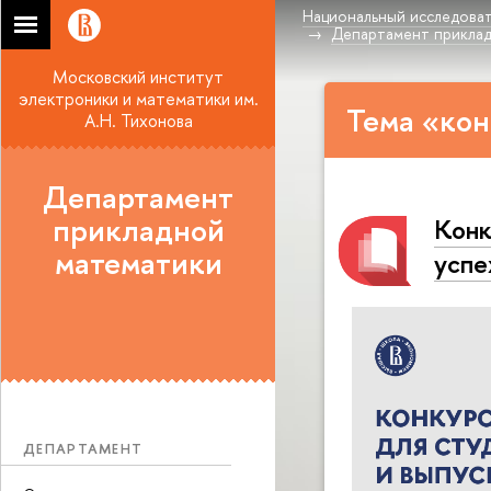
Национальный исследоват
Департамент прикла
Московский институт
электроники и математики им.
Тема «кон
А.Н. Тихонова
Департамент
прикладной
Конк
математики
успе
ДЕПАРТАМЕНТ