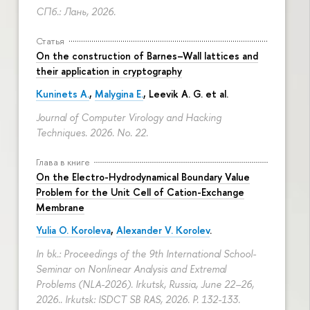
СПб.: Лань, 2026.
Статья
On the construction of Barnes–Wall lattices and
their application in cryptography
Kuninets A.
,
Malygina E.
, Leevik A. G. et al.
Journal of Computer Virology and Hacking
Techniques. 2026. No. 22.
Глава в книге
On the Electro-Hydrodynamical Boundary Value
Problem for the Unit Cell of Cation-Exchange
Membrane
Yulia O. Koroleva
,
Alexander V. Korolev
.
In bk.: Proceedings of the 9th International School-
Seminar on Nonlinear Analysis and Extremal
Problems (NLA-2026). Irkutsk, Russia, June 22–26,
2026.. Irkutsk: ISDCT SB RAS, 2026.
P. 132-133.