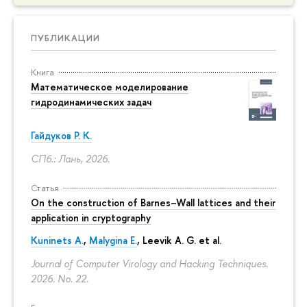
ПУБЛИКАЦИИ
Книга
Математическое моделирование
гидродинамических задач
Гайдуков Р. К.
СПб.: Лань, 2026.
Статья
On the construction of Barnes–Wall lattices and their
application in cryptography
Kuninets A.
,
Malygina E.
, Leevik A. G. et al.
Journal of Computer Virology and Hacking Techniques.
2026. No. 22.