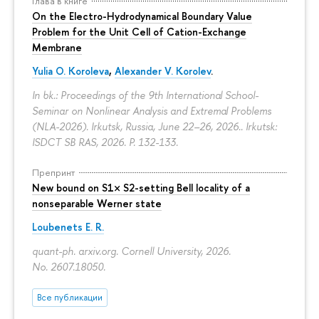
Глава в книге
On the Electro-Hydrodynamical Boundary Value
Problem for the Unit Cell of Cation-Exchange
Membrane
Yulia O. Koroleva
,
Alexander V. Korolev
.
In bk.: Proceedings of the 9th International School-
Seminar on Nonlinear Analysis and Extremal Problems
(NLA-2026). Irkutsk, Russia, June 22–26, 2026.. Irkutsk:
ISDCT SB RAS, 2026.
P. 132-133.
Препринт
New bound on S1× S2-setting Bell locality of a
nonseparable Werner state
Loubenets E. R.
quant-ph. arxiv.org. Cornell University, 2026.
No. 2607.18050.
Все публикации