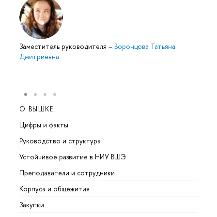
Заместитель руководителя
–
Воронцова Татьяна
Дмитриевна
О ВЫШКЕ
ОБР
Цифры и факты
Лице
Руководство и структура
Довуз
Устойчивое развитие в НИУ ВШЭ
Олим
Преподаватели и сотрудники
Прием
Корпуса и общежития
Вышк
Закупки
Прием