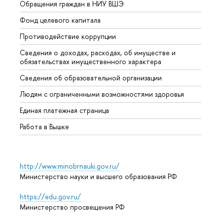
Обращения граждан в НИУ ВШЭ
Аспир
Фонд целевого капитала
Допол
Противодействие коррупции
Центр
Сведения о доходах, расходах, об имуществе и
Бизне
обязательствах имущественного характера
Образ
Сведения об образовательной организации
Обрат
Людям с ограниченными возможностями здоровья
Единая платежная страница
Работа в Вышке
http://www.minobrnauki.gov.ru/
Министерство науки и высшего образования РФ
https://edu.gov.ru/
Министерство просвещения РФ