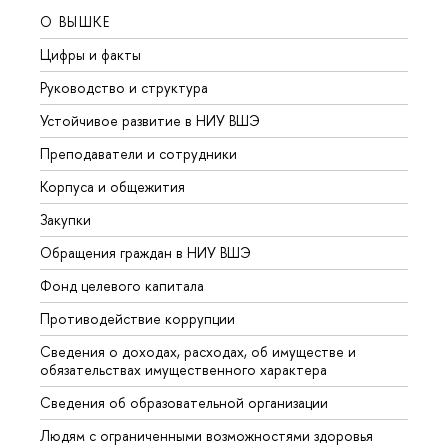
О ВЫШКЕ
ОБР
Цифры и факты
Лице
Руководство и структура
Довуз
Устойчивое развитие в НИУ ВШЭ
Олим
Преподаватели и сотрудники
Прием
Корпуса и общежития
Вышк
Закупки
Прием
Обращения граждан в НИУ ВШЭ
Аспир
Фонд целевого капитала
Допол
Противодействие коррупции
Центр
Сведения о доходах, расходах, об имуществе и
Бизне
обязательствах имущественного характера
Образ
Сведения об образовательной организации
Обрат
Людям с ограниченными возможностями здоровья