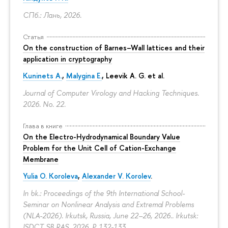
СПб.: Лань, 2026.
Статья
On the construction of Barnes–Wall lattices and their
application in cryptography
Kuninets A.
,
Malygina E.
, Leevik A. G. et al.
Journal of Computer Virology and Hacking Techniques.
2026. No. 22.
Глава в книге
On the Electro-Hydrodynamical Boundary Value
Problem for the Unit Cell of Cation-Exchange
Membrane
Yulia O. Koroleva
,
Alexander V. Korolev
.
In bk.: Proceedings of the 9th International School-
Seminar on Nonlinear Analysis and Extremal Problems
(NLA-2026). Irkutsk, Russia, June 22–26, 2026.. Irkutsk:
ISDCT SB RAS, 2026.
P. 132-133.