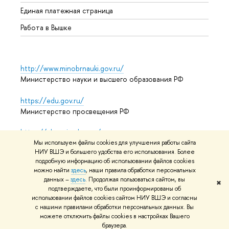
Единая платежная страница
Работа в Вышке
http://www.minobrnauki.gov.ru/
Министерство науки и высшего образования РФ
https://edu.gov.ru/
Министерство просвещения РФ
https://elearning.hse.ru/mooc
Массовые открытые онлайн-курсы
Мы используем файлы cookies для улучшения работы сайта
НИУ ВШЭ и большего удобства его использования. Более
подробную информацию об использовании файлов cookies
можно найти
здесь
, наши правила обработки персональных
данных –
здесь
. Продолжая пользоваться сайтом, вы
© НИУ ВШЭ 1993–2026
Адреса и контакты
Условия
✖
подтверждаете, что были проинформированы об
использования материалов
Политика конфиденциальности
использовании файлов cookies сайтом НИУ ВШЭ и согласны
Карта сайта
с нашими правилами обработки персональных данных. Вы
можете отключить файлы cookies в настройках Вашего
Редактору
браузера.