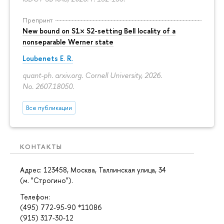
Препринт
New bound on S1× S2-setting Bell locality of a
nonseparable Werner state
Loubenets E. R.
quant-ph. arxiv.org. Cornell University, 2026.
No. 2607.18050.
Все публикации
КОНТАКТЫ
Адрес: 123458, Москва, Таллинская улица, 34
(м. "Строгино").
Телефон:
(495) 772-95-90 *11086
(915) 317-30-12