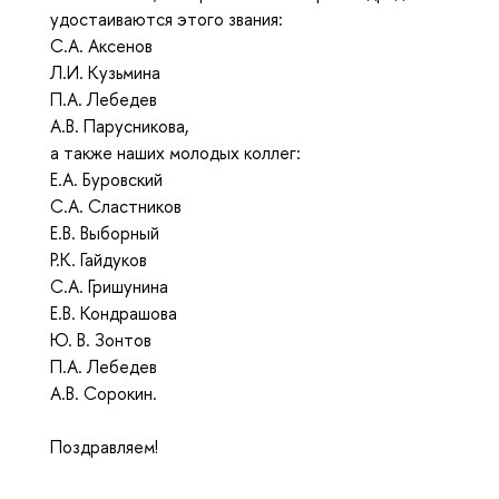
удостаиваются этого звания:
С.А. Аксенов
Л.И. Кузьмина
П.А. Лебедев
А.В. Парусникова,
а также наших молодых коллег:
Е.А. Буровский
С.А. Сластников
Е.В. Выборный
Р.К. Гайдуков
С.А. Гришунина
Е.В. Кондрашова
Ю. В. Зонтов
П.А. Лебедев
А.В. Сорокин.
Поздравляем!