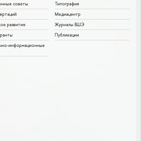
онные советы
Типография
ертаций
Медиацентр
ое развитие
Журналы ВШЭ
гранты
Публикации
учно-информационные