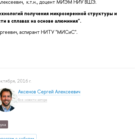
Алексеевич, к.т.н., доцент МИЭМ НИУ ВШЭ.
ехнологий получения микрозеренной структуры и
ти в сплавах на основе алюминия".
ргеевич, аспирант НИТУ "МИСиС".
октября, 2016 г.
Аксенов Сергей Алексеевич
Все новости автора
ука
епортаж о событии