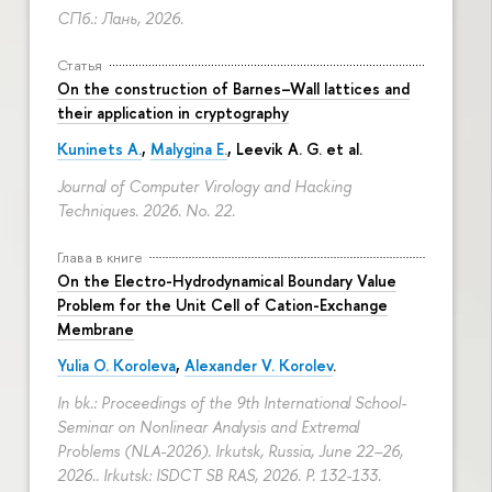
СПб.: Лань, 2026.
Статья
On the construction of Barnes–Wall lattices and
their application in cryptography
Kuninets A.
,
Malygina E.
, Leevik A. G. et al.
Journal of Computer Virology and Hacking
Techniques. 2026. No. 22.
Глава в книге
On the Electro-Hydrodynamical Boundary Value
Problem for the Unit Cell of Cation-Exchange
Membrane
Yulia O. Koroleva
,
Alexander V. Korolev
.
In bk.: Proceedings of the 9th International School-
Seminar on Nonlinear Analysis and Extremal
Problems (NLA-2026). Irkutsk, Russia, June 22–26,
2026.. Irkutsk: ISDCT SB RAS, 2026.
P. 132-133.