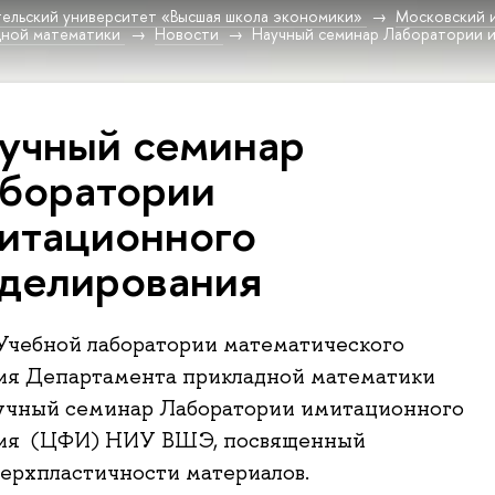
ельский университет «Высшая школа экономики»
Московский 
дной математики
Новости
Научный семинар Лаборатории 
учный семинар
боратории
итационного
делирования
 Учебной лаборатории математического
ия Департамента прикладной математики
аучный семинар Лаборатории имитационного
ия (ЦФИ) НИУ ВШЭ, посвященный
ерхпластичности материалов.