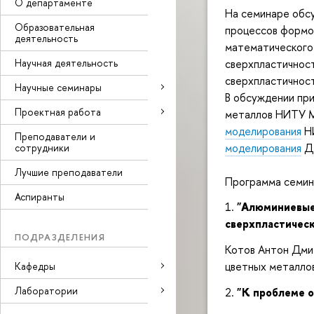
О департаменте
На семинаре обс
Образовательная
процессов формо
деятельность
математического 
Научная деятельность
сверхпластичнос
сверхпластичнос
Научные семинары
В обсуждении пр
Проектная работа
металлов НИТУ 
моделирования
Н
Преподаватели и
моделирования
Де
сотрудники
Лучшие преподаватели
Программа семин
Аспиранты
1.
"Алюминиевые 
сверхпластичес
ПОДРАЗДЕЛЕНИЯ
Котов Антон Дмит
цветных металло
Кафедры
Лаборатории
2.
"К проблеме о