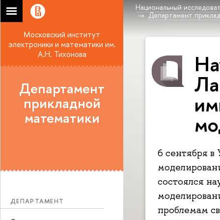
Национальный исследоват
Департамент прикла
Московский институт
электроники и математики им.
А.Н. Тихонова
На
Ла
Департамент
им
прикладной
математики
мо
6 сентября в
моделирован
состоялся н
моделирован
ДЕПАРТАМЕНТ
проблемам св