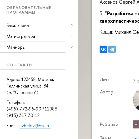
Аксенов Сергей 
ОБРАЗОВАТЕЛЬНЫЕ
ПРОГРАММЫ
3.
"Разработка т
сверхпластичнос
Бакалавриат
Кищик Михаил Се
Магистратура
Майноры
КОНТАКТЫ
Адрес: 123458, Москва,
Дата
7 
Таллинская улица, 34
Автор
(м. "Строгино").
Телефон:
(495) 772-95-90 *11086
(915) 317-30-12
Рубрики
На
E-mail:
avbelov@hse.ru
Темы
р