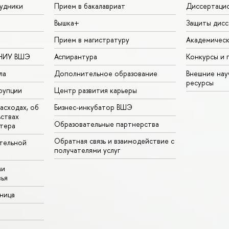
удники
Прием в бакалавриат
Диссертаци
Вышка+
Защиты дисс
Прием в магистратуру
Академическ
 НИУ ВШЭ
Аспирантура
Конкурсы и 
ла
Дополнительное образование
Внешние на
ресурсы
рупции
Центр развития карьеры
асходах, об
Бизнес-инкубатор ВШЭ
ьствах
Образовательные партнерства
тера
Обратная связь и взаимодействие с
тельной
получателями услуг
ми
ья
аница