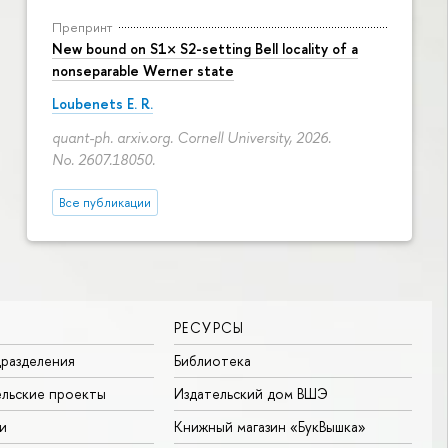
Препринт
New bound on S1× S2-setting Bell locality of a
nonseparable Werner state
Loubenets E. R.
quant-ph. arxiv.org. Cornell University, 2026.
No. 2607.18050.
Все публикации
РЕСУРСЫ
разделения
Библиотека
льские проекты
Издательский дом ВШЭ
и
Книжный магазин «БукВышка»