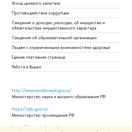
Фонд целевого капитала
Допол
Противодействие коррупции
Центр
Сведения о доходах, расходах, об имуществе и
Бизне
обязательствах имущественного характера
Образ
Сведения об образовательной организации
Обрат
Людям с ограниченными возможностями здоровья
Единая платежная страница
Работа в Вышке
http://www.minobrnauki.gov.ru/
Министерство науки и высшего образования РФ
https://edu.gov.ru/
Министерство просвещения РФ
https://elearning.hse.ru/mooc