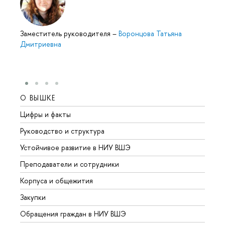
Заместитель руководителя
–
Воронцова Татьяна
Дмитриевна
О ВЫШКЕ
ОБР
Цифры и факты
Лице
Руководство и структура
Довуз
Устойчивое развитие в НИУ ВШЭ
Олим
Преподаватели и сотрудники
Прием
Корпуса и общежития
Вышк
Закупки
Прием
Обращения граждан в НИУ ВШЭ
Аспир