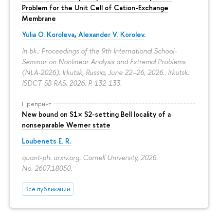
Problem for the Unit Cell of Cation-Exchange
Membrane
Yulia O. Koroleva
,
Alexander V. Korolev
.
In bk.: Proceedings of the 9th International School-
Seminar on Nonlinear Analysis and Extremal Problems
(NLA-2026). Irkutsk, Russia, June 22–26, 2026.. Irkutsk:
ISDCT SB RAS, 2026.
P. 132-133.
Препринт
New bound on S1× S2-setting Bell locality of a
nonseparable Werner state
Loubenets E. R.
quant-ph. arxiv.org. Cornell University, 2026.
No. 2607.18050.
Все публикации