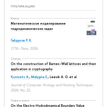
ПУБЛИКАЦИИ
Книга
Математическое моделирование
гидродинамических задач
Гайдуков Р. К.
СПб.: Лань, 2026.
Статья
On the construction of Barnes–Wall lattices and their
application in cryptography
Kuninets A.
,
Malygina E.
, Leevik A. G. et al.
Journal of Computer Virology and Hacking Techniques.
2026. No. 22.
Глава в книге
On the Electro-Hydrodynamical Boundary Value