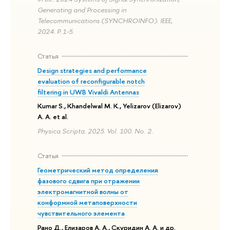
Generating and Processing in
Telecommunications (SYNCHROINFO). IEEE,
2024. P. 1-5.
Статья
Design strategies and performance
evaluation of reconfigurable notch
filtering in UWB Vivaldi Antennas
Kumar S., Khandelwal M. K., Yelizarov (Elizarov)
A. A. et al.
Physica Scripta. 2025. Vol. 100. No. 2.
Статья
Геометрический метод определения
фазового сдвига при отражении
электромагнитной волны от
конформной метаповерхности
чувствительного элемента
Рано Д., Елизаров А. А., Скуридин А. А. и др.