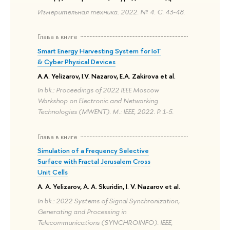
Измерительная техника. 2022. № 4. С. 43-48.
Глава в книге
Smart Energy Harvesting System for IoT
& Cyber Physical Devices
A.A. Yelizarov, I.V. Nazarov, E.A. Zakirova et al.
In bk.: Proceedings of 2022 IEEE Moscow
Workshop on Electronic and Networking
Technologies (MWENT). M.: IEEE, 2022. P. 1-5.
Глава в книге
Simulation of a Frequency Selective
Surface with Fractal Jerusalem Cross
Unit Cells
A. A. Yelizarov, A. A. Skuridin, I. V. Nazarov et al.
In bk.: 2022 Systems of Signal Synchronization,
Generating and Processing in
Telecommunications (SYNCHROINFO). IEEE,