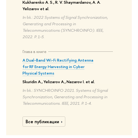
Kukharenko A. S., R. V. Shaymardanov, A. A.
Yelizarov et al.
In bk.: 2022 Systems of Signal Synchronization,
Generating and Processing in
Telecommunications (SYNCHROINFO). IEEE,
2022. P. 1-5.
Глава в книге
A Dual-Band Wi-Fi Rectifying Antenna
for RF Energy Harvesting in Cyber
Physical Systems
Skuridin A., Yelizarov A., Nazarov I. et al.
In bk.: SYNCHROINFO 2021. Systems of Signal
Synchronization, Generating and Processing in
Telecommunications. IEEE, 2021. P. 1-4.
Все публикации