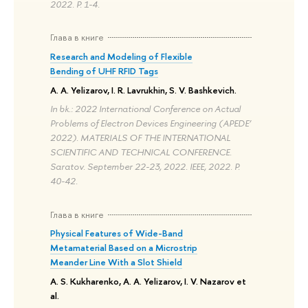
2022. P. 1-4.
Глава в книге
Research and Modeling of Flexible
Bending of UHF RFID Tags
A. A. Yelizarov, I. R. Lavrukhin, S. V. Bashkevich.
In bk.: 2022 International Conference on Actual
Problems of Electron Devices Engineering (APEDE’
2022). MATERIALS OF THE INTERNATIONAL
SCIENTIFIC AND TECHNICAL CONFERENCE.
Saratov. September 22-23, 2022. IEEE, 2022. P.
40-42.
Глава в книге
Physical Features of Wide-Band
Metamaterial Based on a Microstrip
Meander Line With a Slot Shield
A. S. Kukharenko, A. A. Yelizarov, I. V. Nazarov et
al.