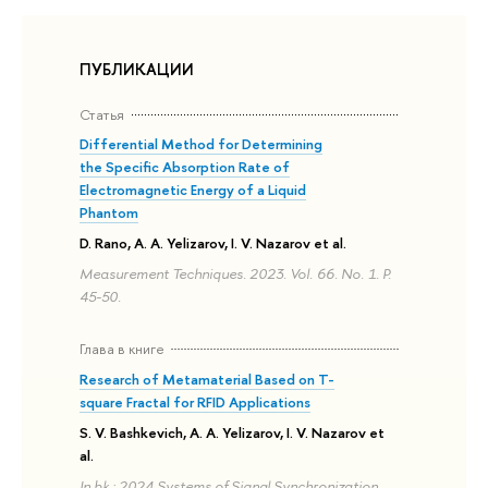
ПУБЛИКАЦИИ
Статья
Differential Method for Determining
the Specific Absorption Rate of
Electromagnetic Energy of a Liquid
Phantom
D. Rano, A. A. Yelizarov, I. V. Nazarov et al.
Measurement Techniques. 2023. Vol. 66. No. 1. P.
45-50.
Глава в книге
Research of Metamaterial Based on T-
square Fractal for RFID Applications
S. V. Bashkevich, A. A. Yelizarov, I. V. Nazarov et
al.
In bk.: 2024 Systems of Signal Synchronization,