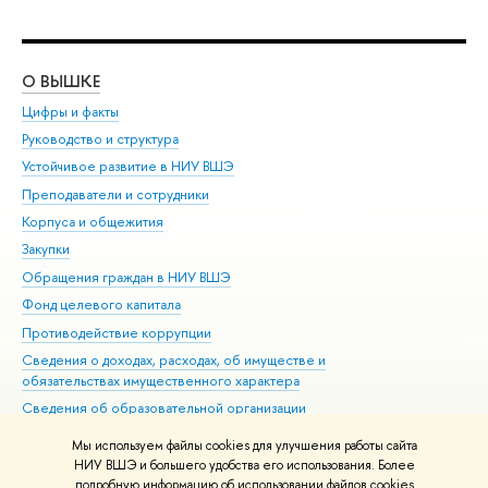
О ВЫШКЕ
ОБ
Цифры и факты
Ли
Руководство и структура
Дов
Устойчивое развитие в НИУ ВШЭ
Ол
Преподаватели и сотрудники
При
Корпуса и общежития
Вы
Закупки
При
Обращения граждан в НИУ ВШЭ
Ас
Фонд целевого капитала
До
Противодействие коррупции
Цен
Сведения о доходах, расходах, об имуществе и
Би
обязательствах имущественного характера
Об
Сведения об образовательной организации
Обр
Людям с ограниченными возможностями здоровья
Мы используем файлы cookies для улучшения работы сайта
Единая платежная страница
НИУ ВШЭ и большего удобства его использования. Более
подробную информацию об использовании файлов cookies