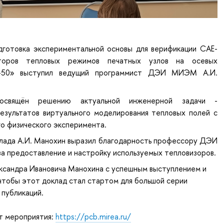
готовка экспериментальной основы для верификации CAE-
торов тепловых режимов печатных узлов на осевых
P-50» выступил ведущий программист ДЭИ МИЭМ А.И.
свящён решению актуальной инженерной задачи -
езультатов виртуального моделирования тепловых полей с
о физического эксперимента.
клада А.И. Манохин выразил благодарность профессору ДЭИ
за предоставление и настройку используемых тепловизоров.
ксандра Ивановича Манохина
с успешным выступлением и
чтобы этот доклад стал стартом для большой серии
 публикаций.
т мероприятия:
https://pcb.mirea.ru/