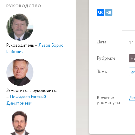
РУКОВОДСТВО
Дата
11
Руководитель
–
Львов Борис
Глебович
Рубрики
На
Темы
д
Заместитель руководителя
–
Пожидаев Евгений
Де
В статье
упомянуты
Димитриевич