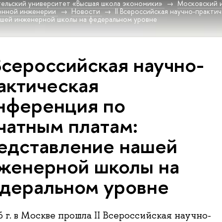
ельский университет «Высшая школа экономики»
Московский 
онной инженерии
Новости
II Всероссийская научно-практи
ашей инженерной школы на федеральном уровне
 Всероссийская научно-
актическая
нференция по
чатным платам:
едставление нашей
женерной школы на
деральном уровне
 г. в Москве прошла II Bсероссийская научно-