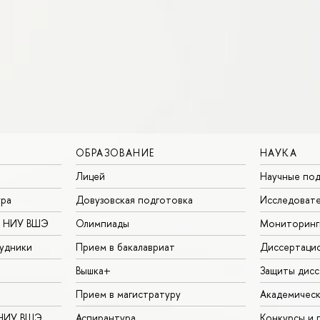
ОБРАЗОВАНИЕ
НАУКА
Лицей
Научные под
ура
Довузовская подготовка
Исследовате
в НИУ ВШЭ
Олимпиады
Мониторинг
удники
Прием в бакалавриат
Диссертаци
Вышка+
Защиты дисс
Прием в магистратуру
Академическ
 НИУ ВШЭ
Аспирантура
Конкурсы и 