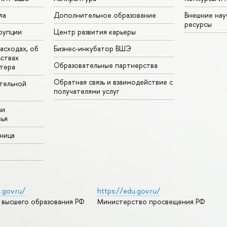
ла
Дополнительное образование
Внешние на
ресурсы
рупции
Центр развития карьеры
асходах, об
Бизнес-инкубатор ВШЭ
ьствах
Образовательные партнерства
тера
Обратная связь и взаимодействие с
тельной
получателями услуг
ми
ья
аница
.gov.ru/
https://edu.gov.ru/
 высшего образования РФ
Министерство просвещения РФ