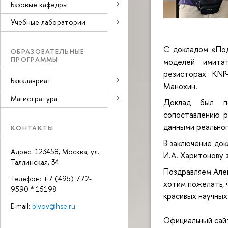
Базовые кафедры
Учебные лаборатории
С докладом «Под
ОБРАЗОВАТЕЛЬНЫЕ
ПРОГРАММЫ
моделей имита
резисторах KN
Бакалавриат
Манохин.
Магистратура
Доклад был по
сопоставлению р
данными реальног
КОНТАКТЫ
В заключение до
Адрес: 123458, Москва, ул.
И.А. Харитонову 
Таллинская, 34
Поздравляем
Але
Телефон: +7 (495) 772-
хотим пожелать, 
9590 * 15198
красивых научных
E-mail:
blvov@hse.ru
Официальный сай