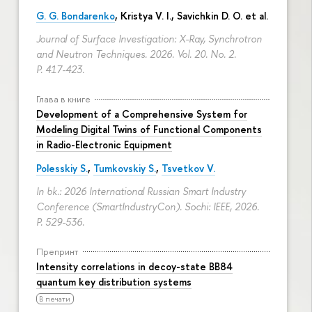
G. G. Bondarenko
, Kristya V. I., Savichkin D. O. et al.
Journal of Surface Investigation: X-Ray, Synchrotron
and Neutron Techniques. 2026. Vol. 20. No. 2.
P. 417-423.
Глава в книге
Development of a Comprehensive System for
Modeling Digital Twins of Functional Components
in Radio-Electronic Equipment
Polesskiy S.
,
Tumkovskiy S.
,
Tsvetkov V.
In bk.: 2026 International Russian Smart Industry
Conference (SmartIndustryCon). Sochi: IEEE, 2026.
P. 529-536.
Препринт
Intensity correlations in decoy-state BB84
quantum key distribution systems
В печати