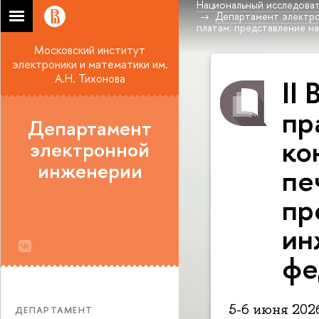
Национальный исследоват
Департамент электр
платам: представление н
Московский институт
электроники и математики им.
А.Н. Тихонова
II
пр
Департамент
ко
электронной
инженерии
пе
пр
ин
фе
5-6 июня 2026
ДЕПАРТАМЕНТ