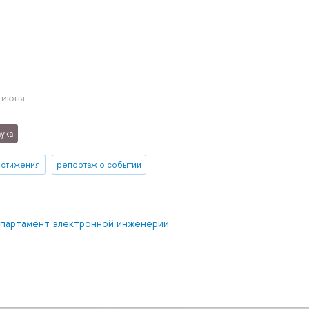
 июня
ука
остижения
репортаж о событии
партамент электронной инженерии