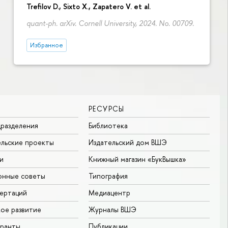
Trefilov D.
, Sixto X., Zapatero V. et al.
quant-ph. arXiv. Cornell University, 2024. No. 00709.
Избранное
РЕСУРСЫ
разделения
Библиотека
льские проекты
Издательский дом ВШЭ
и
Книжный магазин «БукВышка»
онные советы
Типография
ертаций
Медиацентр
ое развитие
Журналы ВШЭ
гранты
Публикации