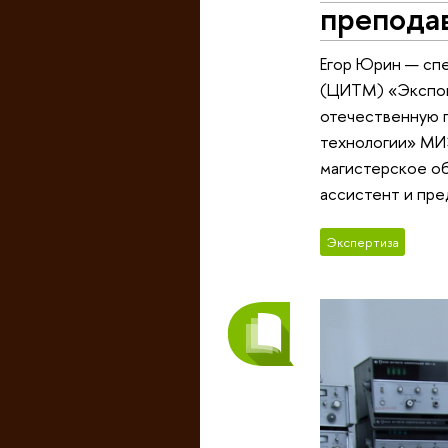
препода
Егор Юрин — сп
(ЦИТМ) «Экспон
отечественную п
технологии» МИЭ
магистерское об
ассистент и пре
Экспертиза