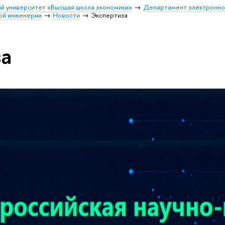
й университет «Высшая школа экономики»
Департамент электронно
ой инженерии
Новости
Экспертиза
а