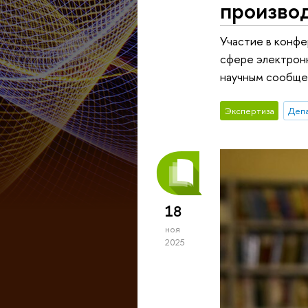
производ
Участие в конф
сфере электрон
научным сообще
Экспертиза
Деп
18
ноя
2025