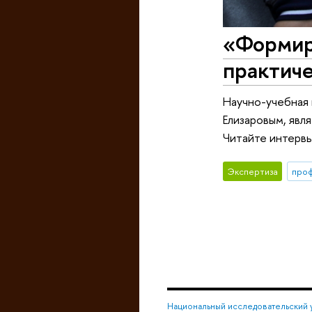
«Формиро
практич
Научно-учебная
Елизаровым, явл
Читайте интервь
Экспертиза
про
Национальный исследовательский 