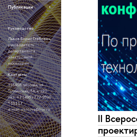
Публикации
Руководство
Львов Борис Глебович,
руководитель
департамента
электронной
инженерии
Контакты
123458, Москва, ул.
Таллинская, 34, к. 220
тел: +7 (495) 772-9590
* 15117
е-mail:
ekotova@hse.ru
II Bсеро
проектир