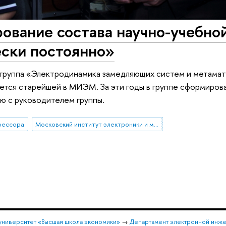
вание состава научно-учебной
ески постоянно»
 группа «Электродинамика замедляющих систем и метама
яется старейшей в МИЭМ. За эти годы в группе сформирова
ю с руководителем группы.
фессора
Московский институт электроники и математики им. А.Н. Тихонова
университет «Высшая школа экономики»
→
Департамент электронной инж