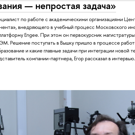
вания — непростая задача»
ециалист по работе с академическими организациями Цен
ента», внедряющего в учебный процесс Московского ин
латформу Engee. При этом он первокурсник магистратур
М. Решение поступать в Вышку пришло в процессе работ
разование и какие главные задачи при интеграции новой т
дставитель компании-партнера, Егор рассказал в интервью