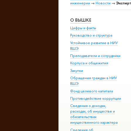
инженерии
→
Новости
→
Эксперт
О ВЫШКЕ
Цифры и факты
Руководство и структура
Устойчивое развитие в НИУ
ВШЭ
Преподаватели и сотрудники
Корпуса и общежития
Закупки
Обращения граждан в НИУ
ВШЭ
Фонд целевого капитала
Противодействие коррупции
Сведения о доходах,
расходах, об имуществе и
обязательствах
имущественного характера
Сведения об