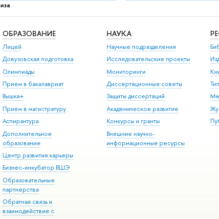
иза
ОБРАЗОВАНИЕ
НАУКА
Р
Лицей
Научные подразделения
Би
Довузовская подготовка
Исследовательские проекты
Из
Олимпиады
Мониторинги
Кн
Прием в бакалавриат
Диссертационные советы
Ти
Вышка+
Защиты диссертаций
Ме
Прием в магистратуру
Академическое развитие
Жу
Аспирантура
Конкурсы и гранты
Пу
Дополнительное
Внешние научно-
образование
информационные ресурсы
Центр развития карьеры
Бизнес-инкубатор ВШЭ
Образовательные
партнерства
Обратная связь и
взаимодействие с