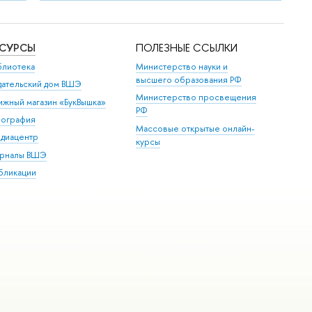
ЕСУРСЫ
ПОЛЕЗНЫЕ ССЫЛКИ
блиотека
Министерство науки и
высшего образования РФ
дательский дом ВШЭ
Министерство просвещения
ижный магазин «БукВышка»
РФ
пография
Массовые открытые онлайн-
диацентр
курсы
рналы ВШЭ
бликации