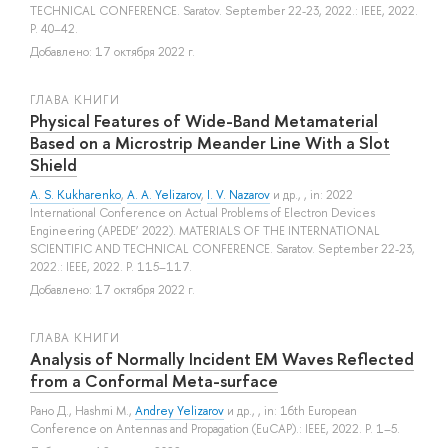
TECHNICAL CONFERENCE. Saratov. September 22-23, 2022.: IEEE, 2022.
P. 40–42.
Добавлено: 17 октября 2022 г.
ГЛАВА КНИГИ
Physical Features of Wide-Band Metamaterial
Based on a Microstrip Meander Line With a Slot
Shield
A. S. Kukharenko
,
A. A. Yelizarov
,
I. V. Nazarov
и др.
, , in: 2022
International Conference on Actual Problems of Electron Devices
Engineering (APEDE’ 2022). MATERIALS OF THE INTERNATIONAL
SCIENTIFIC AND TECHNICAL CONFERENCE. Saratov. September 22-23,
2022.: IEEE, 2022. P. 115–117.
Добавлено: 17 октября 2022 г.
ГЛАВА КНИГИ
Analysis of Normally Incident EM Waves Reflected
from a Conformal Meta-surface
Рано Д.
,
Hashmi M.
,
Andrey Yelizarov
и др.
, , in: 16th European
Conference on Antennas and Propagation (EuCAP).: IEEE, 2022. P. 1–5.