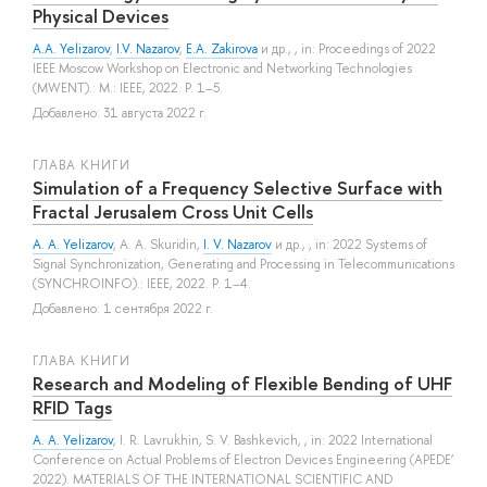
Physical Devices
A.A. Yelizarov
,
I.V. Nazarov
,
E.A. Zakirova
и др.
, , in: Proceedings of 2022
IEEE Moscow Workshop on Electronic and Networking Technologies
(MWENT).: M.: IEEE, 2022. P. 1–5.
Добавлено: 31 августа 2022 г.
ГЛАВА КНИГИ
Simulation of a Frequency Selective Surface with
Fractal Jerusalem Cross Unit Cells
A. A. Yelizarov
,
A. A. Skuridin
,
I. V. Nazarov
и др.
, , in: 2022 Systems of
Signal Synchronization, Generating and Processing in Telecommunications
(SYNCHROINFO).: IEEE, 2022. P. 1–4.
Добавлено: 1 сентября 2022 г.
ГЛАВА КНИГИ
Research and Modeling of Flexible Bending of UHF
RFID Tags
A. A. Yelizarov
,
I. R. Lavrukhin
,
S. V. Bashkevich
, , in: 2022 International
Conference on Actual Problems of Electron Devices Engineering (APEDE’
2022). MATERIALS OF THE INTERNATIONAL SCIENTIFIC AND