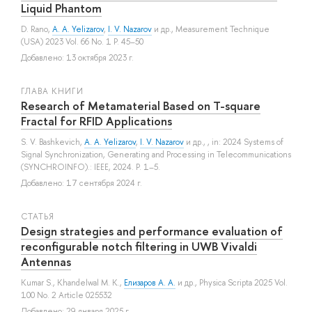
Liquid Phantom
D. Rano
,
A. A. Yelizarov
,
I. V. Nazarov
и др.
, Measurement Technique
(USA) 2023 Vol. 66 No. 1 P. 45–50
Добавлено: 13 октября 2023 г.
ГЛАВА КНИГИ
Research of Metamaterial Based on T-square
Fractal for RFID Applications
S. V. Bashkevich
,
A. A. Yelizarov
,
I. V. Nazarov
и др.
, , in: 2024 Systems of
Signal Synchronization, Generating and Processing in Telecommunications
(SYNCHROINFO).: IEEE, 2024. P. 1–5.
Добавлено: 17 сентября 2024 г.
СТАТЬЯ
Design strategies and performance evaluation of
reconfigurable notch filtering in UWB Vivaldi
Antennas
Kumar S.
,
Khandelwal M. K.
,
Елизаров А. А.
и др.
, Physica Scripta 2025 Vol.
100 No. 2 Article 025532
Добавлено: 29 января 2025 г.