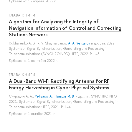
Добавлено: 12 апреля 2022 г.
ГЛАВА КНИГИ
Algorithm for Analyzing the Integrity of
Navigation Information of Control and Correcting
Stations Network
Kukharenko A. S.
,
R. V. Shaymardanov
,
A. A. Yelizarov
и др.
, , in: 2022
Systems of Signal Synchronization, Generating and Processing in
Telecommunications (SYNCHROINFO).: IEEE, 2022. P. 1–5.
Добавлено: 1 сентября 2022 г.
ГЛАВА КНИГИ
A Dual-Band Wi-Fi Rectifying Antenna for RF
Energy Harvesting in Cyber Physical Systems
Скуридин А. А.
,
Yelizarov A.
,
Назаров И. В.
и др.
, , in: SYNCHROINFO
2021. Systems of Signal Synchronization, Generating and Processing in
Telecommunications.: IEEE, 2021. P. 1–4.
Добавлено: 1 октября 2021 г.