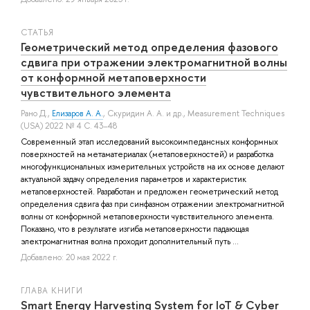
СТАТЬЯ
Геометрический метод определения фазового
сдвига при отражении электромагнитной волны
от конформной метаповерхности
чувствительного элемента
Рано Д.
,
Елизаров А. А.
,
Скуридин А. А.
и др.
, Measurement Techniques
(USA) 2022 № 4 С. 43–48
Современный этап исследований высокоимпедансных конформных
поверхностей на метаматериалах (метаповерхностей) и разработка
многофункциональных измерительных устройств на их основе делают
актуальной задачу определения параметров и характеристик
метаповерхностей. Разработан и предложен геометрический метод
определения сдвига фаз при синфазном отражении электромагнитной
волны от конформной метаповерхности чувствительного элемента.
Показано, что в результате изгиба метаповерхности падающая
электромагнитная волна проходит дополнительный путь ...
Добавлено: 20 мая 2022 г.
ГЛАВА КНИГИ
Smart Energy Harvesting System for IoT & Cyber