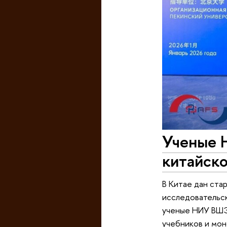
Ученые 
китайск
В Китае дан ста
исследовательск
ученые НИУ ВШЭ.
учебников и мон