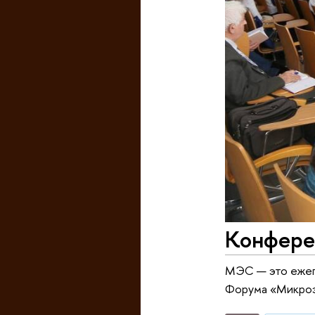
Конфере
МЭС — это ежег
Форума «Микроэ