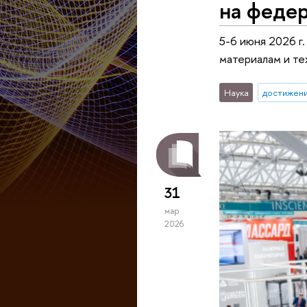
на феде
5-6 июня 2026 г
материалам и те
Наука
достижен
31
мар
2026