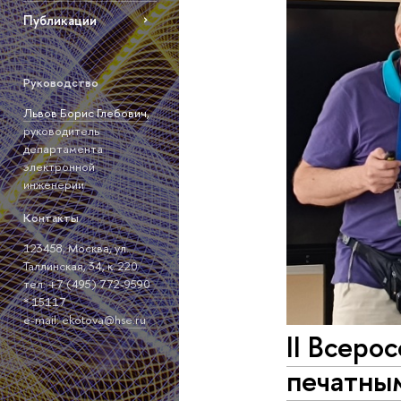
Публикации
Руководство
Львов Борис Глебович,
руководитель
департамента
электронной
инженерии
Контакты
123458, Москва, ул.
Таллинская, 34, к. 220
тел: +7 (495) 772-9590
* 15117
е-mail:
ekotova@hse.ru
II Всеро
печатны