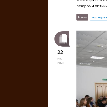
лазеров и оптики
Наука
исследова
22
мар
2026