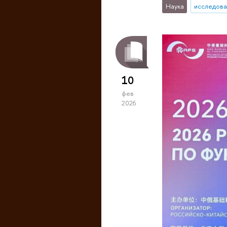
Наука
исследова
10
фев
2026