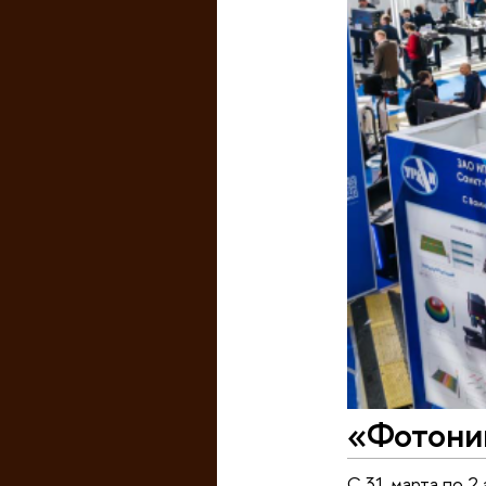
«Фотони
С 31 марта по 2