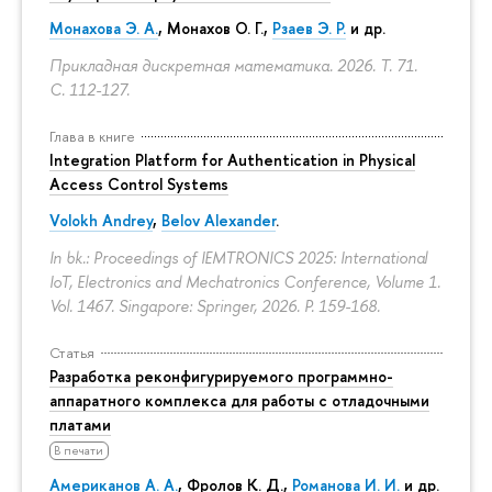
Монахова Э. А.
, Монахов О. Г.,
Рзаев Э. Р.
и др.
Прикладная дискретная математика. 2026. Т. 71.
С. 112-127.
Глава в книге
Integration Platform for Authentication in Physical
Access Control Systems
Volokh Andrey
,
Belov Alexander
.
In bk.: Proceedings of IEMTRONICS 2025: International
IoT, Electronics and Mechatronics Conference, Volume 1.
Vol. 1467. Singapore: Springer, 2026.
P. 159-168.
Статья
Разработка реконфигурируемого программно-
аппаратного комплекса для работы с отладочными
платами
В печати
Американов А. А.
,
Фролов К. Д.
,
Романова И. И.
и др.