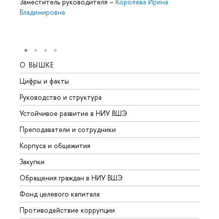
Заместитель руководителя
–
Королева Ирина
Владимировна
О ВЫШКЕ
ОБР
Цифры и факты
Лице
Руководство и структура
Довуз
Устойчивое развитие в НИУ ВШЭ
Олим
Преподаватели и сотрудники
Прием
Корпуса и общежития
Вышк
Закупки
Прием
Обращения граждан в НИУ ВШЭ
Аспир
Фонд целевого капитала
Допол
Противодействие коррупции
Центр