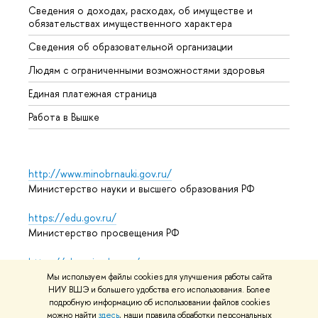
Сведения о доходах, расходах, об имуществе и
Бизне
обязательствах имущественного характера
Образ
Сведения об образовательной организации
Обрат
Людям с ограниченными возможностями здоровья
Единая платежная страница
Работа в Вышке
http://www.minobrnauki.gov.ru/
Министерство науки и высшего образования РФ
https://edu.gov.ru/
Министерство просвещения РФ
https://elearning.hse.ru/mooc
Массовые открытые онлайн-курсы
Мы используем файлы cookies для улучшения работы сайта
НИУ ВШЭ и большего удобства его использования. Более
подробную информацию об использовании файлов cookies
можно найти
здесь
, наши правила обработки персональных