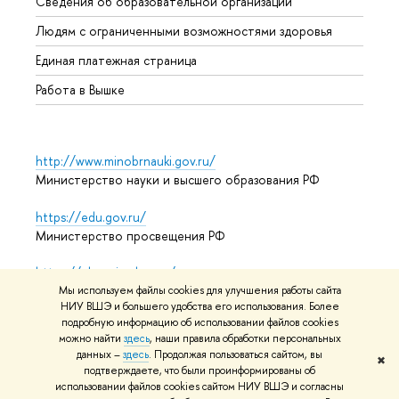
Сведения об образовательной организации
Обрат
Людям с ограниченными возможностями здоровья
Единая платежная страница
Работа в Вышке
http://www.minobrnauki.gov.ru/
Министерство науки и высшего образования РФ
https://edu.gov.ru/
Министерство просвещения РФ
https://elearning.hse.ru/mooc
Массовые открытые онлайн-курсы
Мы используем файлы cookies для улучшения работы сайта
НИУ ВШЭ и большего удобства его использования. Более
подробную информацию об использовании файлов cookies
можно найти
здесь
, наши правила обработки персональных
данных –
здесь
. Продолжая пользоваться сайтом, вы
© НИУ ВШЭ 1993–2026
Адреса и контакты
Условия
✖
подтверждаете, что были проинформированы об
использования материалов
Политика конфиденциальности
использовании файлов cookies сайтом НИУ ВШЭ и согласны
Карта сайта