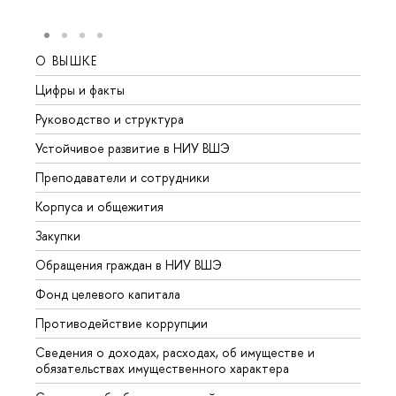
О ВЫШКЕ
ОБР
Цифры и факты
Лице
Руководство и структура
Довуз
Устойчивое развитие в НИУ ВШЭ
Олим
Преподаватели и сотрудники
Прием
Корпуса и общежития
Вышк
Закупки
Прием
Обращения граждан в НИУ ВШЭ
Аспир
Фонд целевого капитала
Допол
Противодействие коррупции
Центр
Сведения о доходах, расходах, об имуществе и
Бизне
обязательствах имущественного характера
Образ