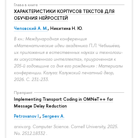
Глава в книге
ХАРАКТЕРИСТИКИ КОРПУСОВ ТЕКСТОВ ДЛЯ
ОБУЧЕНИЯ НЕЙРОСЕТЕЙ
Чеповский А. М.
, Никитина Н. Ю.
В кн.: Международная конференция
«Математические идеи академика П.Л. Чебышёва,
их приложения в естественных науках и технологи-
ях искусственного интеллекта», приуроченная к
205-й годовщине со дня его рождения» : Материалы
конференции. Калуга: Калужский печатный двор,
2026.
С. 231-233.
Препринт
Implementing Transport Coding in OMNeT++ for
Message Delay Reduction
Petrovanov I.
,
Sergeev A.
arxiv.org. Computer Science. Cornell University, 2025.
No. 2512.18332 .