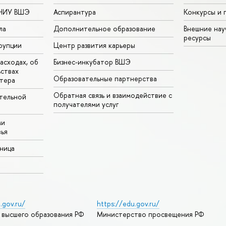
 НИУ ВШЭ
Аспирантура
Конкурсы и 
ла
Дополнительное образование
Внешние на
ресурсы
рупции
Центр развития карьеры
асходах, об
Бизнес-инкубатор ВШЭ
ьствах
Образовательные партнерства
тера
Обратная связь и взаимодействие с
тельной
получателями услуг
ми
ья
аница
.gov.ru/
https://edu.gov.ru/
 высшего образования РФ
Министерство просвещения РФ