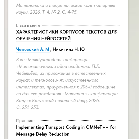
Математика и теоретические компьютерные
науки. 2026. Т. 4. № 2.
С. 4-75.
Глава в книге
ХАРАКТЕРИСТИКИ КОРПУСОВ ТЕКСТОВ ДЛЯ
ОБУЧЕНИЯ НЕЙРОСЕТЕЙ
Чеповский А. М.
, Никитина Н. Ю.
В кн.: Международная конференция
«Математические идеи академика П.Л.
Чебышёва, их приложения в естественных
науках и технологи- ях искусственного
интеллекта», приуроченная к 205-й годовщине
со дня его рождения» : Материалы конференции.
Калуга: Калужский печатный двор, 2026.
С. 231-233.
Препринт
Implementing Transport Coding in OMNeT++ for
Message Delay Reduction