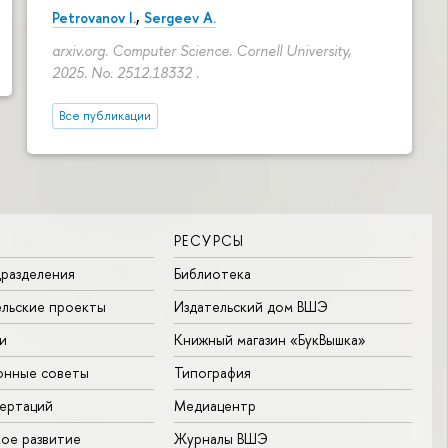
Petrovanov I.
,
Sergeev A.
arxiv.org. Computer Science. Cornell University,
2025. No. 2512.18332 .
Все публикации
РЕСУРСЫ
разделения
Библиотека
льские проекты
Издательский дом ВШЭ
и
Книжный магазин «БукВышка»
онные советы
Типография
ертаций
Медиацентр
ое развитие
Журналы ВШЭ