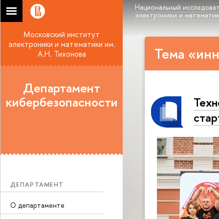
Национальный исследоват
электроники и математики
Московский институт
электроники и математики им.
Тема «инн
А.Н. Тихонова
Департамент
кибербезопасности
Техн
стар
ДЕПАРТАМЕНТ
О департаменте