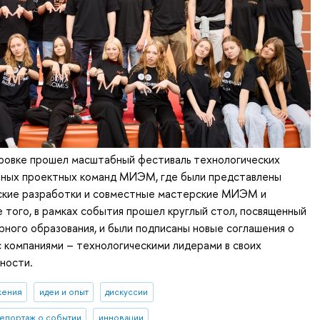
кровке прошел масштабный фестиваль технологических
ных проектных команд МИЭМ, где были представлены
ские разработки и совместные мастерские МИЭМ и
 того, в рамках события прошел круглый стол, посвященный
ного образования, и были подписаны новые соглашения о
 компаниями – технологическими лидерами в своих
ности.
жения
идеи и опыт
дискуссии
епортаж о событии
инновации