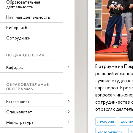
Образовательная
деятельность
Научная деятельность
Киберликбез
Сотрудники
ПОДРАЗДЕЛЕНИЯ
В атриуме на По
Кафедры
решений инженер
лучшие студенче
ОБРАЗОВАТЕЛЬНЫЕ
партнеров. Кроме
ПРОГРАММЫ
вопросам инженер
Бакалавриат
сотрудничестве с
отраслях деятель
Специалитет
лектории
дости
Магистратура
мастер-классы
р