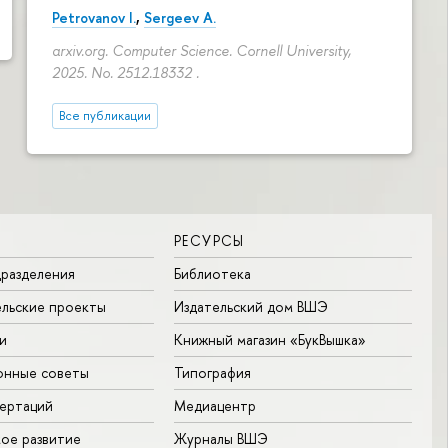
Petrovanov I.
,
Sergeev A.
arxiv.org. Computer Science. Cornell University,
2025. No. 2512.18332 .
Все публикации
РЕСУРСЫ
разделения
Библиотека
льские проекты
Издательский дом ВШЭ
и
Книжный магазин «БукВышка»
онные советы
Типография
ертаций
Медиацентр
ое развитие
Журналы ВШЭ