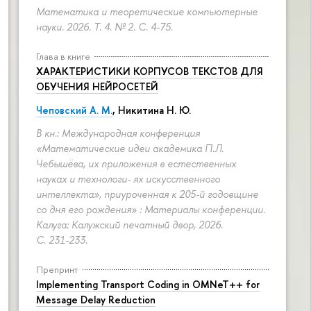
Математика и теоретические компьютерные
науки. 2026. Т. 4. № 2.
С. 4-75.
Глава в книге
ХАРАКТЕРИСТИКИ КОРПУСОВ ТЕКСТОВ ДЛЯ
ОБУЧЕНИЯ НЕЙРОСЕТЕЙ
Чеповский А. М.
, Никитина Н. Ю.
В кн.: Международная конференция
«Математические идеи академика П.Л.
Чебышёва, их приложения в естественных
науках и технологи- ях искусственного
интеллекта», приуроченная к 205-й годовщине
со дня его рождения» : Материалы конференции.
Калуга: Калужский печатный двор, 2026.
С. 231-233.
Препринт
Implementing Transport Coding in OMNeT++ for
Message Delay Reduction