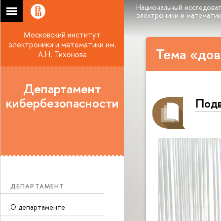
Национальный исследоват
электроники и математики
Московский институт
электроники и математики им.
Тема «дов
А.Н. Тихонова
Департамент
кибербезопасности
Подв
ДЕПАРТАМЕНТ
О департаменте