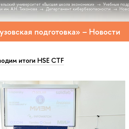
ельский университет «Высшая школа экономики»
Учебные под
 им. А.Н. Тихонова
Департамент кибербезопасности
Нов
узовская подготовка» – Новости
одим итоги HSE CTF