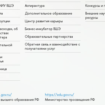
 НИУ ВШЭ
Аспирантура
Конкурсы и 
ла
Дополнительное образование
Внешние на
ресурсы
рупции
Центр развития карьеры
асходах, об
Бизнес-инкубатор ВШЭ
ьствах
Образовательные партнерства
тера
Обратная связь и взаимодействие с
тельной
получателями услуг
ми
ья
аница
.gov.ru/
https://edu.gov.ru/
 высшего образования РФ
Министерство просвещения РФ