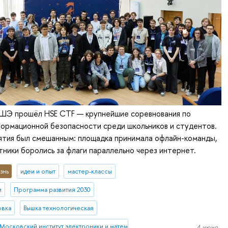
ШЭ прошёл HSE CTF — крупнейшие соревнования по
ормационной безопасности среди школьников и студентов.
тия был смешанным: площадка принимала офлайн-команды,
тники боролись за флаги параллельно через интернет.
знь
идеи и опыт
мастер-классы
и
Программа развития 2030
овка
Вышка технологическая
Московский институт электроники и математики им. А.Н. Тихонова
4 июня