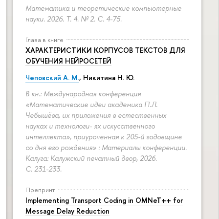
Математика и теоретические компьютерные
науки. 2026. Т. 4. № 2.
С. 4-75.
Глава в книге
ХАРАКТЕРИСТИКИ КОРПУСОВ ТЕКСТОВ ДЛЯ
ОБУЧЕНИЯ НЕЙРОСЕТЕЙ
Чеповский А. М.
, Никитина Н. Ю.
В кн.: Международная конференция
«Математические идеи академика П.Л.
Чебышёва, их приложения в естественных
науках и технологи- ях искусственного
интеллекта», приуроченная к 205-й годовщине
со дня его рождения» : Материалы конференции.
Калуга: Калужский печатный двор, 2026.
С. 231-233.
Препринт
Implementing Transport Coding in OMNeT++ for
Message Delay Reduction