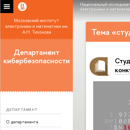
Национальный исследоват
электроники и математики
Московский институт
электроники и математики им.
Тема «сту
А.Н. Тихонова
Департамент
кибербезопасности
Студ
конк
ДЕПАРТАМЕНТ
О департаменте