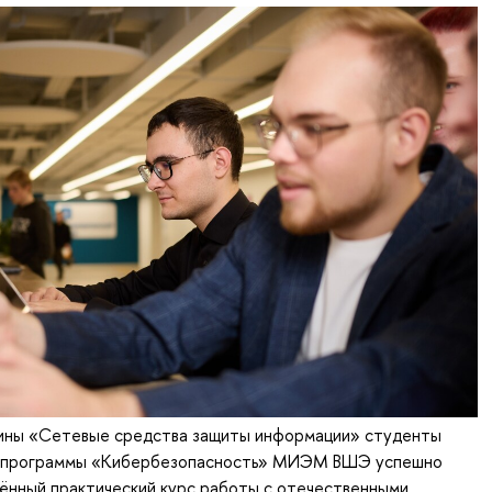
лины «Сетевые средства защиты информации» студенты
й программы «Кибербезопасность» МИЭМ ВШЭ успешно
ённый практический курс работы с отечественными