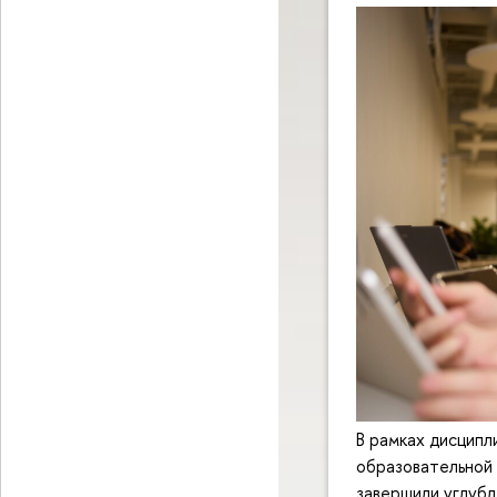
В рамках дисцип
образовательно
завершили углубл