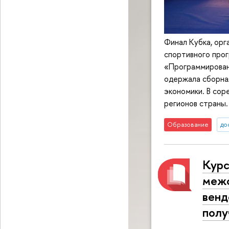
Финал Кубка, ор
спортивного прог
«Программирован
одержала сборна
экономики. В сор
регионов страны.
Образование
до
Курс
межс
венд
полу