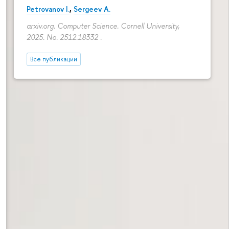
Petrovanov I.
,
Sergeev A.
arxiv.org. Computer Science. Cornell University,
2025. No. 2512.18332 .
Все публикации