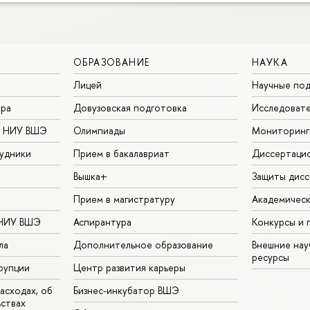
ОБРАЗОВАНИЕ
НАУКА
Лицей
Научные под
ура
Довузовская подготовка
Исследовате
в НИУ ВШЭ
Олимпиады
Мониторинг
удники
Прием в бакалавриат
Диссертаци
Вышка+
Защиты дисс
Прием в магистратуру
Академическ
 НИУ ВШЭ
Аспирантура
Конкурсы и 
ла
Дополнительное образование
Внешние на
ресурсы
рупции
Центр развития карьеры
асходах, об
Бизнес-инкубатор ВШЭ
ьствах