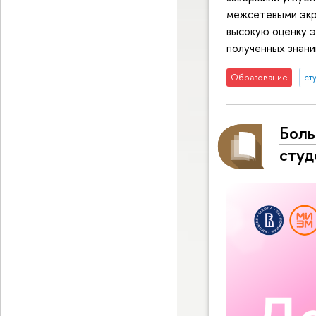
межсетевыми экр
высокую оценку э
полученных знани
Образование
ст
Боль
сту