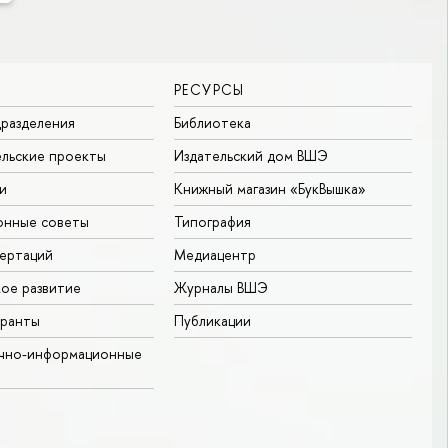
РЕСУРСЫ
разделения
Библиотека
льские проекты
Издательский дом ВШЭ
и
Книжный магазин «БукВышка»
онные советы
Типография
ертаций
Медиацентр
ое развитие
Журналы ВШЭ
гранты
Публикации
учно-информационные