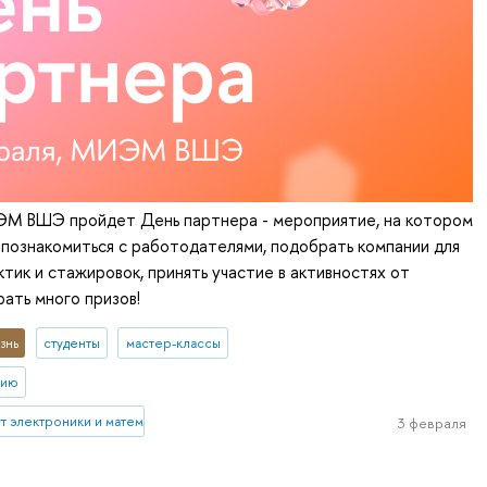
ЭМ ВШЭ пройдет День партнера - мероприятие, на котором
познакомиться с работодателями, подобрать компании для
тик и стажировок, принять участие в активностях от
рать много призов!
знь
студенты
мастер-классы
тию
 электроники и математики им. А.Н. Тихонова
3 февраля