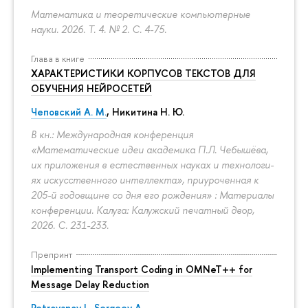
Математика и теоретические компьютерные
науки. 2026. Т. 4. № 2.
С. 4-75.
Глава в книге
ХАРАКТЕРИСТИКИ КОРПУСОВ ТЕКСТОВ ДЛЯ
ОБУЧЕНИЯ НЕЙРОСЕТЕЙ
Чеповский А. М.
, Никитина Н. Ю.
В кн.: Международная конференция
«Математические идеи академика П.Л. Чебышёва,
их приложения в естественных науках и технологи-
ях искусственного интеллекта», приуроченная к
205-й годовщине со дня его рождения» : Материалы
конференции. Калуга: Калужский печатный двор,
2026.
С. 231-233.
Препринт
Implementing Transport Coding in OMNeT++ for
Message Delay Reduction
Petrovanov I.
,
Sergeev A.