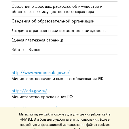
Сведения о доходах, расходах, об имуществе и
Бизне
обязательствах имущественного характера
Образ
Сведения об образовательной организации
Обрат
Людям с ограниченными возможностями здоровья
Единая платежная страница
Работа в Вышке
http://www.minobrnauki.gov.ru/
Министерство науки и высшего образования РФ
https://edu.gov.ru/
Министерство просвещения РФ
https://elearning.hse.ru/mooc
Массовые открытые онлайн-курсы
Мы используем файлы cookies для улучшения работы сайта
НИУ ВШЭ и большего удобства его использования. Более
подробную информацию об использовании файлов cookies