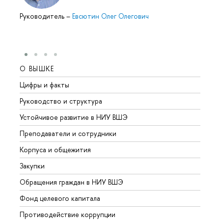
Руководитель
–
Евсютин Олег Олегович
О ВЫШКЕ
ОБР
Цифры и факты
Лице
Руководство и структура
Довуз
Устойчивое развитие в НИУ ВШЭ
Олим
Преподаватели и сотрудники
Прием
Корпуса и общежития
Вышк
Закупки
Прием
Обращения граждан в НИУ ВШЭ
Аспир
Фонд целевого капитала
Допол
Противодействие коррупции
Центр