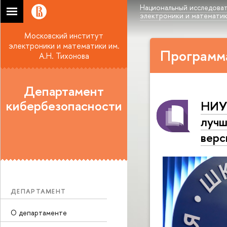
Национальный исследоват
электроники и математики
Московский институт
электроники и математики им.
Программа
А.Н. Тихонова
Департамент
кибербезопасности
НИУ 
лучш
верс
ДЕПАРТАМЕНТ
О департаменте