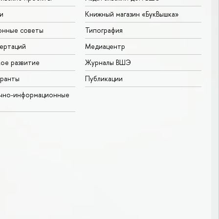
и
Книжный магазин «БукВышка»
онные советы
Типография
ертаций
Медиацентр
ое развитие
Журналы ВШЭ
гранты
Публикации
учно-информационные