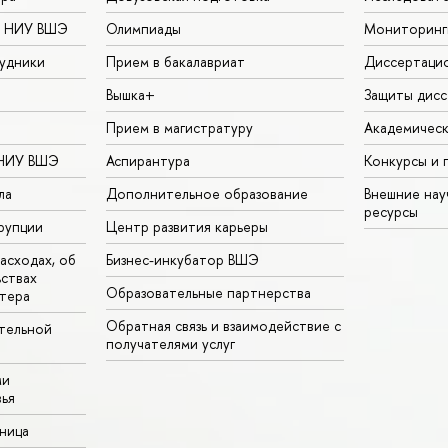
в НИУ ВШЭ
Олимпиады
Мониторинг
удники
Прием в бакалавриат
Диссертаци
Вышка+
Защиты дисс
Прием в магистратуру
Академическ
 НИУ ВШЭ
Аспирантура
Конкурсы и 
ла
Дополнительное образование
Внешние на
ресурсы
рупции
Центр развития карьеры
асходах, об
Бизнес-инкубатор ВШЭ
ьствах
Образовательные партнерства
тера
Обратная связь и взаимодействие с
тельной
получателями услуг
ми
ья
аница