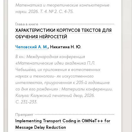
Математика и теоретические компьютерные
науки. 2026. Т. 4. № 2.
С. 4-75.
Глава в книге
ХАРАКТЕРИСТИКИ КОРПУСОВ ТЕКСТОВ ДЛЯ
ОБУЧЕНИЯ НЕЙРОСЕТЕЙ
Чеповский А. М.
, Никитина Н. Ю.
В кн.: Международная конференция
«Математические идеи академика П.Л.
Чебышёва, их приложения в естественных
науках и технологи- ях искусственного
интеллекта», приуроченная к 205-й годовщине
со дня его рождения» : Материалы конференции.
Калуга: Калужский печатный двор, 2026.
С. 231-233.
Препринт
Implementing Transport Coding in OMNeT++ for
Message Delay Reduction