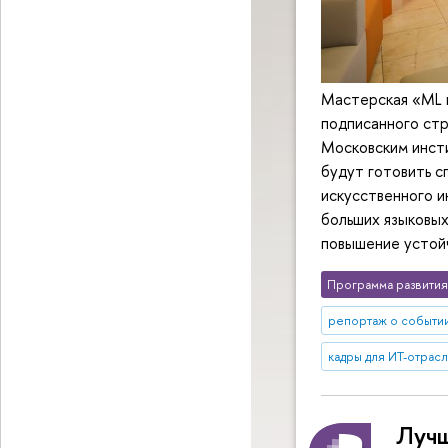
Мастерская «ML 
подписанного ст
Московским инст
будут готовить с
искусственного и
больших языковых
повышение устойч
Программа развития
репортаж о событи
кадры для ИТ-отрас
Лучш