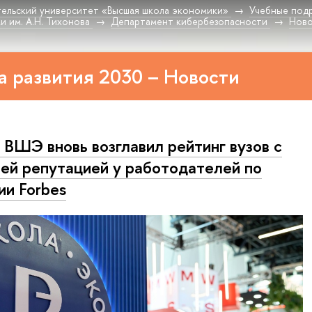
ельский университет «Высшая школа экономики»
Учебные под
 им. А.Н. Тихонова
Департамент кибербезопасности
Нов
 развития 2030 – Новости
ВШЭ вновь возглавил рейтинг вузов с
ей репутацией у работодателей по
ии Forbes