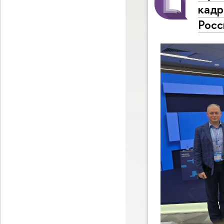
кадр
Росс