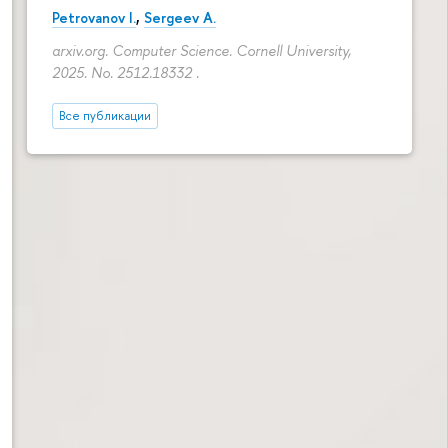
Petrovanov I.
,
Sergeev A.
arxiv.org. Computer Science. Cornell University,
2025. No. 2512.18332 .
Все публикации