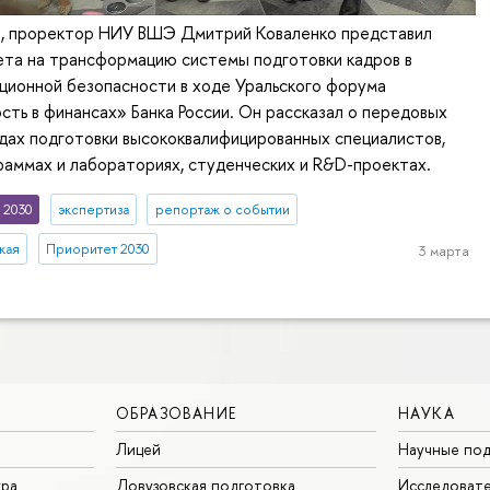
 проректор НИУ ВШЭ Дмитрий Коваленко представил
ета на трансформацию системы подготовки кадров в
ционной безопасности в ходе Уральского форума
ть в финансах» Банка России. Он рассказал о передовых
дах подготовки высококвалифицированных специалистов,
аммах и лабораториях, студенческих и R&D-проектах.
 2030
экспертиза
репортаж о событии
кая
Приоритет 2030
3 марта
ОБРАЗОВАНИЕ
НАУКА
Лицей
Научные под
ура
Довузовская подготовка
Исследовате