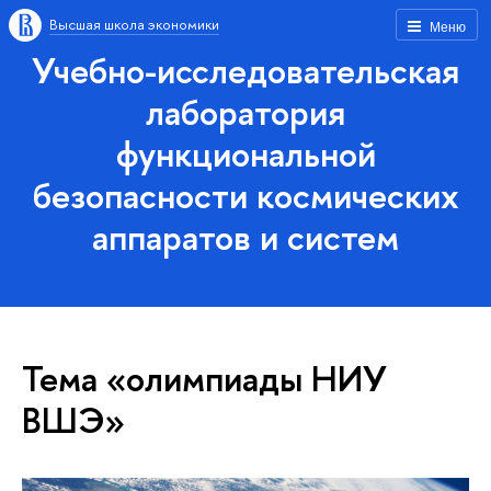
Высшая школа экономики
Меню
Учебно-исследовательская
лаборатория
функциональной
безопасности космических
аппаратов и систем
Тема «олимпиады НИУ
ВШЭ»