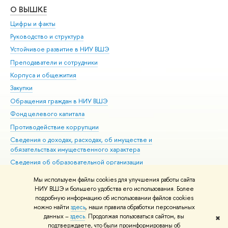
О ВЫШКЕ
ОБ
Цифры и факты
Ли
Руководство и структура
Дов
Устойчивое развитие в НИУ ВШЭ
Ол
Преподаватели и сотрудники
При
Корпуса и общежития
Вы
Закупки
При
Обращения граждан в НИУ ВШЭ
Ас
Фонд целевого капитала
До
Противодействие коррупции
Цен
Сведения о доходах, расходах, об имуществе и
Би
обязательствах имущественного характера
Об
Сведения об образовательной организации
Обр
Людям с ограниченными возможностями здоровья
Мы используем файлы cookies для улучшения работы сайта
Единая платежная страница
НИУ ВШЭ и большего удобства его использования. Более
подробную информацию об использовании файлов cookies
Работа в Вышке
можно найти
здесь
, наши правила обработки персональных
данных –
здесь
. Продолжая пользоваться сайтом, вы
✖
Редактору
подтверждаете, что были проинформированы об