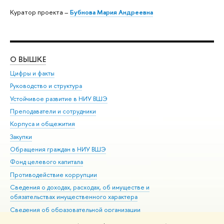
Куратор проекта –
Бубнова Мария Андреевна
О ВЫШКЕ
ОБ
Цифры и факты
Ли
Руководство и структура
Дов
Устойчивое развитие в НИУ ВШЭ
Ол
Преподаватели и сотрудники
При
Корпуса и общежития
Вы
Закупки
При
Обращения граждан в НИУ ВШЭ
Ас
Фонд целевого капитала
До
Противодействие коррупции
Цен
Сведения о доходах, расходах, об имуществе и
Би
обязательствах имущественного характера
Об
Сведения об образовательной организации
Обр
Людям с ограниченными возможностями здоровья