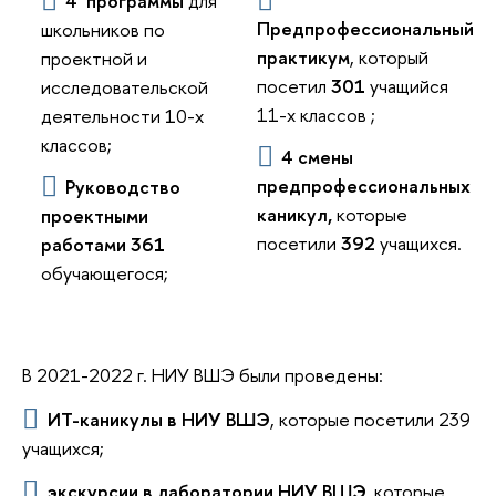
4 программы
для
Предпрофессиональный
школьников по
практикум
, который
проектной и
посетил
301
учащийся
исследовательской
11-х классов ;
деятельности 10-х
классов;
4 смены
предпрофессиональных
Руководство
каникул,
которые
проектными
посетили
392
учащихся.
работами
361
обучающегося;
В 2021-2022 г. НИУ ВШЭ были проведены:
ИТ-каникулы в НИУ ВШЭ
, которые посетили 239
учащихся;
экскурсии в лаборатории НИУ ВШЭ,
которые