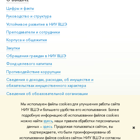
Цифры и факты
Ли
Руководство и структура
Дов
Устойчивое развитие в НИУ ВШЭ
Ол
Преподаватели и сотрудники
При
Корпуса и общежития
Вы
Закупки
При
Обращения граждан в НИУ ВШЭ
Ас
Фонд целевого капитала
До
Противодействие коррупции
Цен
Сведения о доходах, расходах, об имуществе и
Би
обязательствах имущественного характера
Об
Сведения об образовательной организации
Обр
Людям с ограниченными возможностями здоровья
Мы используем файлы cookies для улучшения работы сайта
Единая платежная страница
НИУ ВШЭ и большего удобства его использования. Более
подробную информацию об использовании файлов cookies
Работа в Вышке
можно найти
здесь
, наши правила обработки персональных
данных –
здесь
. Продолжая пользоваться сайтом, вы
✖
Редактору
подтверждаете, что были проинформированы об
© НИУ ВШЭ 1993–2026
Адреса и контакты
Условия использования
использовании файлов cookies сайтом НИУ ВШЭ и согласны