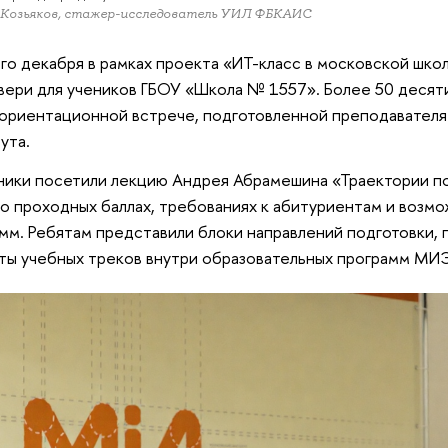
 Козьяков, стажер-исследователь УИЛ ФБКАИС
го декабря в рамках проекта «ИТ-класс в московской ш
вери для учеников ГБОУ «Школа № 1557». Более 50 десят
ориентационной встрече, подготовленной преподавателя
ута.
ики посетили лекцию Андрея Абрамешина «Траектории п
 о проходных баллах, требованиях к абитуриентам и возм
мм. Ребятам представили блоки направлений подготовки, 
ты учебных треков внутри образовательных программ МИ