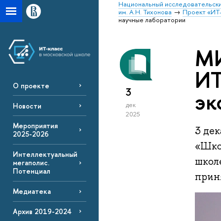
Национальный исследовательски
им. А.Н. Тихонова
Проект «ИТ-
научные лаборатории
МИ
ИТ
О проекте
3
эк
дек
Новости
2025
Мероприятия
3 де
2025-2026
«Шко
Интеллектуальный
школ
мегаполис.
Потенциал
приня
Медиатека
Архив 2019-2024