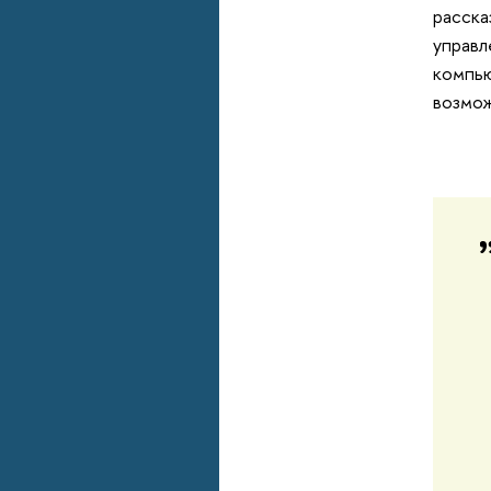
расска
управл
компью
возмож