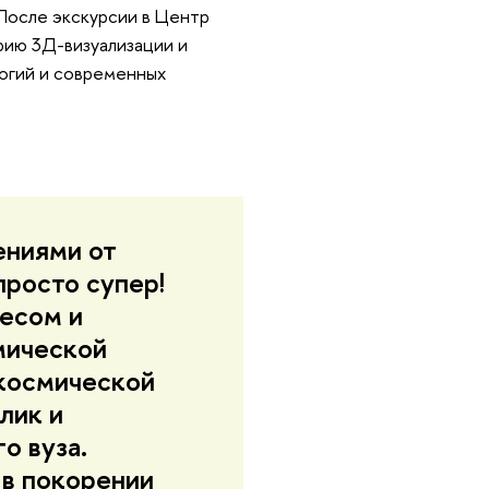
 После экскурсии в Центр
рию 3Д-визуализации и
логий и современных
ениями от
просто супер!
ресом и
мической
космической
лик и
о вуза.
 в покорении