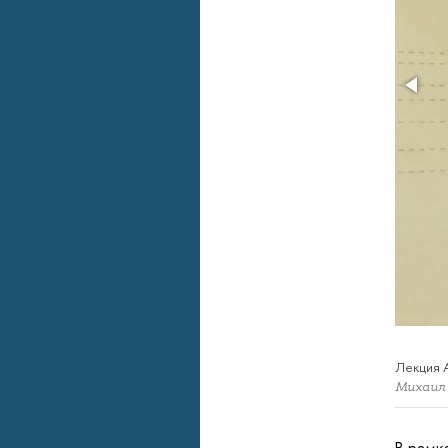
Лекция 
Михаил
В рамк