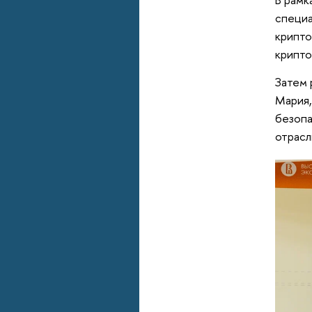
специа
крипто
крипто
Затем 
Мария,
безопа
отрасл