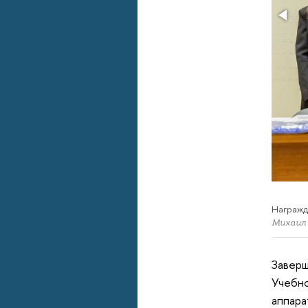
Награжд
Михаил
Заверш
Учебно
аппара