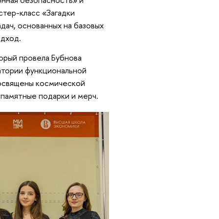
стер-класс «Загадки
дач, основанных на базовых
одход.
торый провела Бубнова
атории функциональной
посвящены космической
 памятные подарки и мерч.