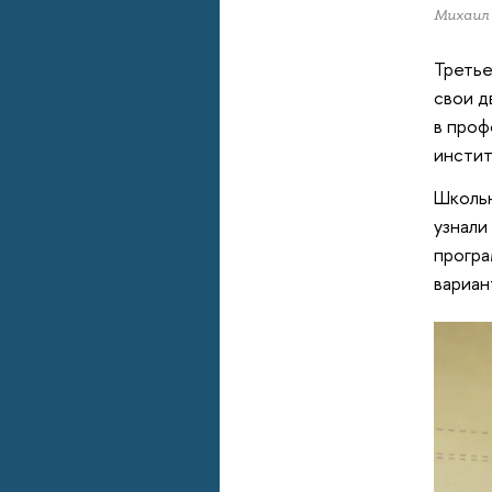
Михаил
Третье
свои д
в проф
инстит
Школьн
узнали
програ
вариан