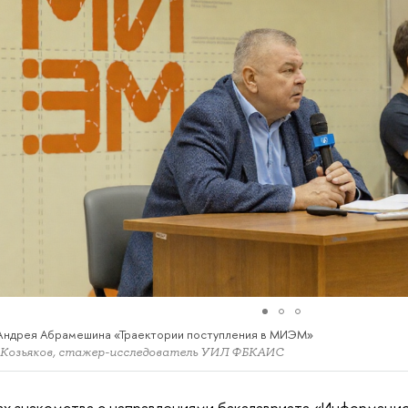
Андрея Абрамешина «Траектории поступления в МИЭМ»
 Козьяков, стажер-исследователь УИЛ ФБКАИС
ах знакомства с направлениями бакалавриата «Информаци