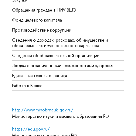
Обращения граждан в НИУ ВШЭ
Аспир
Фонд целевого капитала
Допол
Противодействие коррупции
Центр
Сведения о доходах, расходах, об имуществе и
Бизне
обязательствах имущественного характера
Образ
Сведения об образовательной организации
Обрат
Людям с ограниченными возможностями здоровья
Единая платежная страница
Работа в Вышке
http://www.minobrnauki.gov.ru/
Министерство науки и высшего образования РФ
https://edu.gov.ru/
Министерство просвещения РФ