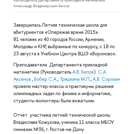
Руководитель Департамента прикладной математики
Александр Владимирович Белов
Завершилась Летняя техническая школа для
абитуриентов «Опережая время 2015».
81 человек из 40 городов России, Армении,
Молдовы и КНР, выбранные по конкурсу, с 18 по
23 августа в Учебном Центре ВШЭ «Вороново».
Преподаватели Департамента прикладной
математики (Руководитель
А.В. Белов
)
С.А.
Аксенов
,
Бобер С.А.
,
Гришкина М.П
.,
А.В. Сорокин
провели мастер-классы и практикумы решения
олимпиадных задач по физике и информатике,
студенты-волонтеры были вожатыми.
Отчет участника летней технической школы
Владислава Кожухова, ученика 11 класса МБОУ
гимназии №36, г. Ростов-на-Дону