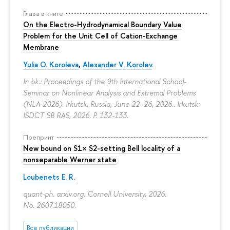
Глава в книге
On the Electro-Hydrodynamical Boundary Value
Problem for the Unit Cell of Cation-Exchange
Membrane
Yulia O. Koroleva
,
Alexander V. Korolev
.
In bk.: Proceedings of the 9th International School-
Seminar on Nonlinear Analysis and Extremal Problems
(NLA-2026). Irkutsk, Russia, June 22–26, 2026.. Irkutsk:
ISDCT SB RAS, 2026.
P. 132-133.
Препринт
New bound on S1× S2-setting Bell locality of a
nonseparable Werner state
Loubenets E. R.
quant-ph. arxiv.org. Cornell University, 2026.
No. 2607.18050.
Все публикации