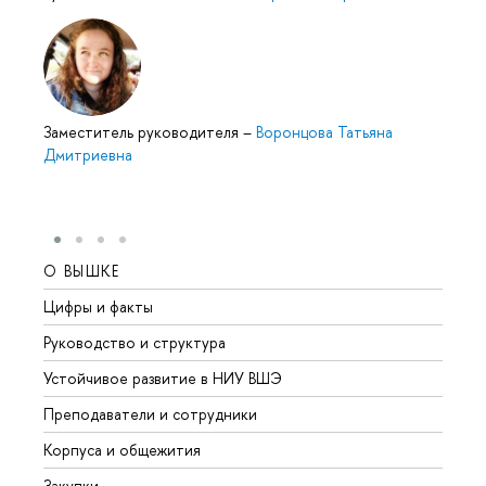
Заместитель руководителя
–
Воронцова Татьяна
Дмитриевна
О ВЫШКЕ
ОБР
Цифры и факты
Лице
Руководство и структура
Довуз
Устойчивое развитие в НИУ ВШЭ
Олим
Преподаватели и сотрудники
Прием
Корпуса и общежития
Вышк
Закупки
Прием