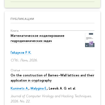
ПУБЛИКАЦИИ
Книга
Математическое моделирование
гидродинамических задач
Гайдуков Р. К.
СПб.: Лань, 2026.
Статья
On the construction of Barnes–Wall lattices and their
application in cryptography
Kuninets A.
,
Malygina E.
, Leevik A. G. et al.
Journal of Computer Virology and Hacking Techniques.
2026. No. 22.