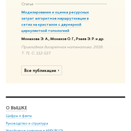
Статья
Моделирование и оценка ресурсных
затрат алгоритмов маршрутизации в
сетях на кристалле с двумерной
циркулянтной топологией
Монахова Э. А., Монахов О. Г., Рзаев Э. Р. и др.
Прикладная дискретная математика. 2026.
Т. 71. С. 112-127.
Все публикации
О ВЫШКЕ
ОБ
Цифры и факты
Ли
Руководство и структура
Дов
Устойчивое развитие в НИУ ВШЭ
Ол