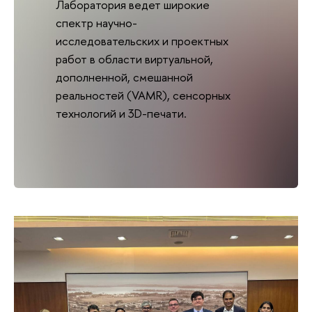
Лаборатория ведет широкие
спектр научно-
исследовательских и проектных
работ в области виртуальной,
дополненной, смешанной
реальностей (VAMR), сенсорных
технологий и 3D-печати.