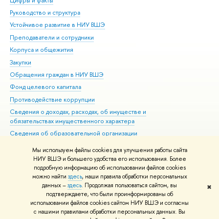
Цифры и факты
Ли
Руководство и структура
Дов
Устойчивое развитие в НИУ ВШЭ
Ол
Преподаватели и сотрудники
При
Корпуса и общежития
Вы
Закупки
При
Обращения граждан в НИУ ВШЭ
Ас
Фонд целевого капитала
До
Противодействие коррупции
Цен
Сведения о доходах, расходах, об имуществе и
Би
обязательствах имущественного характера
Об
Сведения об образовательной организации
Обр
Людям с ограниченными возможностями здоровья
Мы используем файлы cookies для улучшения работы сайта
Единая платежная страница
НИУ ВШЭ и большего удобства его использования. Более
подробную информацию об использовании файлов cookies
Работа в Вышке
можно найти
здесь
, наши правила обработки персональных
данных –
здесь
. Продолжая пользоваться сайтом, вы
✖
Редактору
подтверждаете, что были проинформированы об
© НИУ ВШЭ 1993–2026
Адреса и контакты
Условия использования
использовании файлов cookies сайтом НИУ ВШЭ и согласны
с нашими правилами обработки персональных данных. Вы
материалов
Политика конфиденциальности
Карта сайта