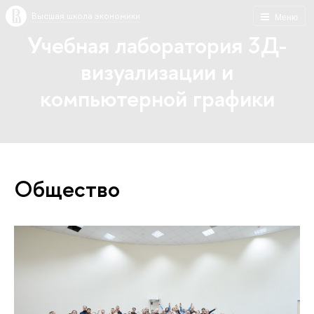
Высшая школа экономики
Меню
Учебная лаборатория 3Д-
визуализации и
компьютерной графики
Общество