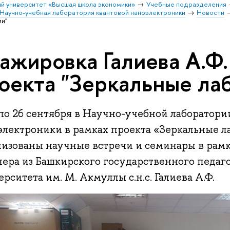
й университет «Высшая школа экономики»
Учебные подразделения
Научно-учебная лаборатория квантовой наноэлектроники
Новости
ии"
ажировка Галиева А.Ф.
оекта "Зеркальные ла
 по 26 сентября в Научно-учебной лаборатори
электроники в рамках проекта «Зеркальные л
низованы научные встречи и семинары в рам
нера из Башкирского государственного педаг
рситета им. М. Акмуллы c.н.с. Галиева А.Ф.