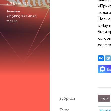
д. 34, каб. 423
«Прикл
Телефон:
педаго
+7 (495) 772-9590
Целью 
*15240
в Науч
Были п
которы
совмес
Рубрики
Наука
Темы
исслед