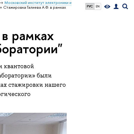
Московский институт электроники и
РУС
EN
Стажировка Галиева А.Ф. в рамках
 в рамках
боратории"
и квантовой
аборатории» были
ках стажировки нашего
огического