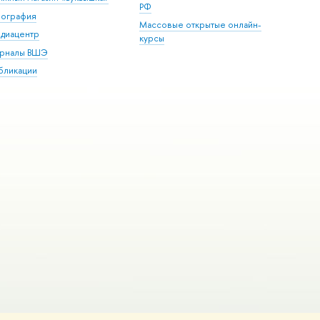
РФ
пография
Массовые открытые онлайн-
диацентр
курсы
рналы ВШЭ
бликации