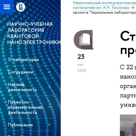
Национальный исследовательски
математики им. А.Н. Тихонова
проекта "Зеркальные лаборатор
НАУЧНО-УЧЕБНАЯ
ЛАБОРАТОРИЯ
Ст
КВАНТОВОЙ
НАНОЭЛЕКТРОНИКИ
пр
23
О лаборатории
окт
С 22
2025
Сотрудники
нано
Научная
орга
деятельность
парт
Проектно-
униве
образовательная
деятельность
Публикации