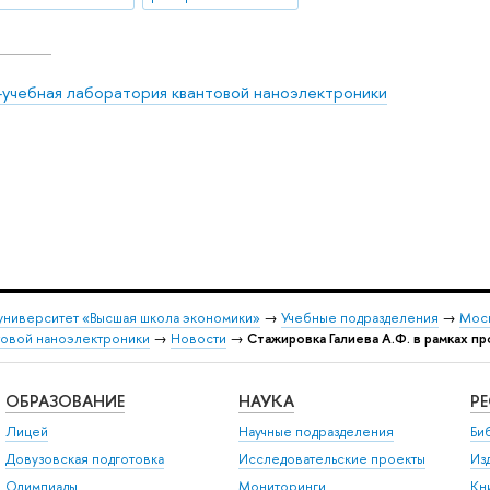
-учебная лаборатория квантовой наноэлектроники
университет «Высшая школа экономики»
→
Учебные подразделения
→
Моск
товой наноэлектроники
→
Новости
→
Стажировка Галиева А.Ф. в рамках п
ОБРАЗОВАНИЕ
НАУКА
Р
Лицей
Научные подразделения
Би
Довузовская подготовка
Исследовательские проекты
Из
Олимпиады
Мониторинги
Кн