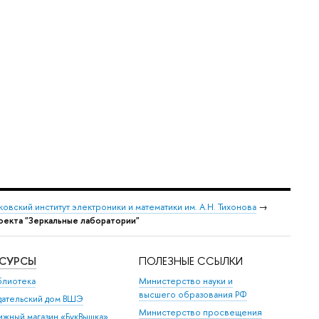
овский институт электроники и математики им. А.Н. Тихонова
→
роекта "Зеркальные лаборатории"
ЕСУРСЫ
ПОЛЕЗНЫЕ ССЫЛКИ
блиотека
Министерство науки и
высшего образования РФ
дательский дом ВШЭ
Министерство просвещения
ижный магазин «БукВышка»