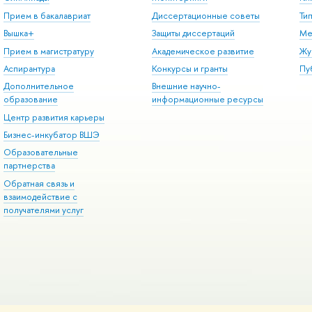
Прием в бакалавриат
Диссертационные советы
Ти
Вышка+
Защиты диссертаций
Ме
Прием в магистратуру
Академическое развитие
Жу
Аспирантура
Конкурсы и гранты
Пу
Дополнительное
Внешние научно-
образование
информационные ресурсы
Центр развития карьеры
Бизнес-инкубатор ВШЭ
Образовательные
партнерства
Обратная связь и
взаимодействие с
получателями услуг