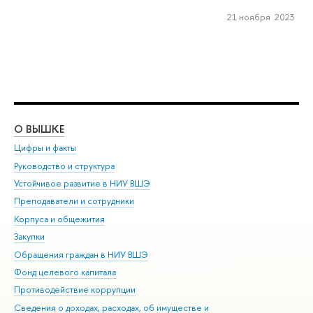
21 ноября 2023
О ВЫШКЕ
ОБ
Цифры и факты
Ли
Руководство и структура
Дов
Устойчивое развитие в НИУ ВШЭ
Ол
Преподаватели и сотрудники
При
Корпуса и общежития
Вы
Закупки
При
Обращения граждан в НИУ ВШЭ
Ас
Фонд целевого капитала
До
Противодействие коррупции
Цен
Сведения о доходах, расходах, об имуществе и
Би