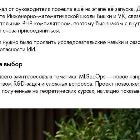
нал от руководителя проекта ещё на этапе её запуска. 
кте Инженерно-математической школы Вышки и VK, связ
тельным PHP-компилятором, поэтому был знаком с вну
л снова присоединиться.
и нужно было проявить исследовательские навыки и раз
опасности ИИ.
а выбор
всего заинтересовала тематика. MLSecOps — новое нап
твом R&D-задач и сложных вопросов. Проект позволяе
, полученные на теоретических курсах, наглядно показыв