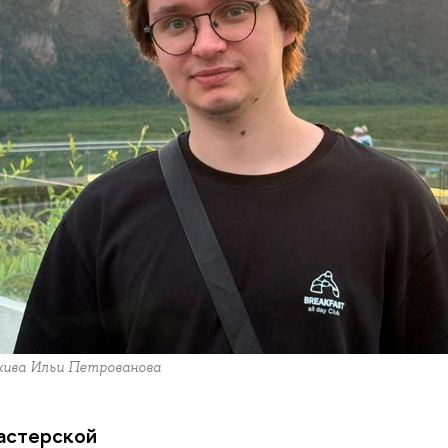
рхива Ильи Петрованова
астерской