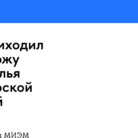
иходил
ожу
лья
рской
й
уры МИЭМ