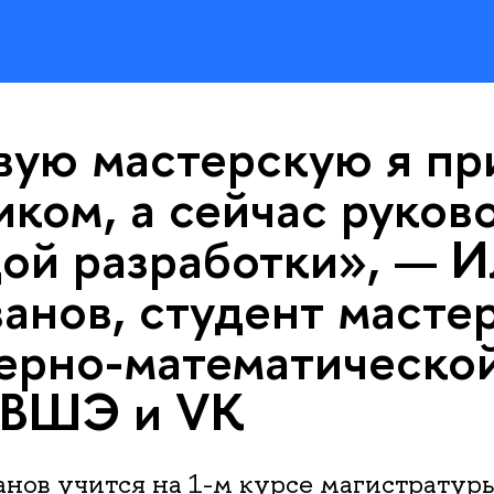
вую мастерскую я пр
иком, а сейчас руков
ой разработки», — И
анов, студент масте
ерно-математическо
 ВШЭ и VK
анов учится на 1-м курсе магистрат