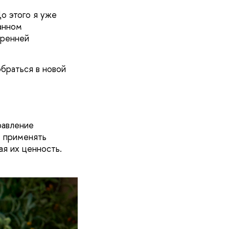
До этого я уже
анном
тренней
обраться в новой
равление
т применять
ая их ценность.