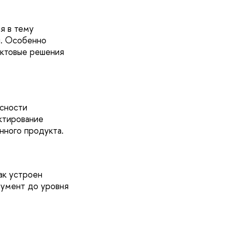
я в тему
и. Особенно
уктовые решения
асности
ктирование
нного продукта.
ак устроен
трумент до уровня