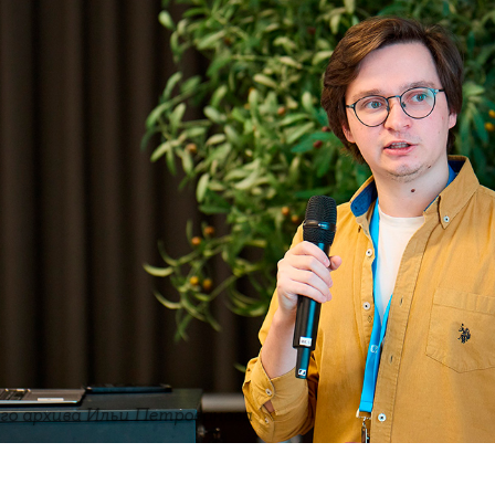
го архива Ильи Петрованова