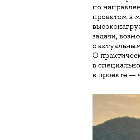
по направле
проектом в м
высоконагру
задачи, возм
с актуальным
О практическ
в специальн
в проекте — 