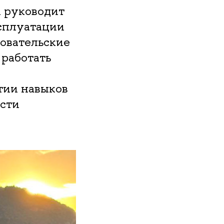
 руководит
ксплуатации
овательские
 работать
тии навыков
асти