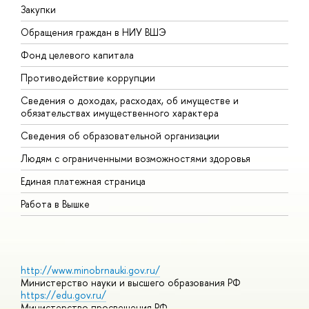
Закупки
П
Обращения граждан в НИУ ВШЭ
А
Фонд целевого капитала
Д
Противодействие коррупции
Ц
Сведения о доходах, расходах, об имуществе и
Б
обязательствах имущественного характера
О
Сведения об образовательной организации
О
Людям с ограниченными возможностями здоровья
Единая платежная страница
Работа в Вышке
http://www.minobrnauki.gov.ru/
Министерство науки и высшего образования РФ
https://edu.gov.ru/
Министерство просвещения РФ