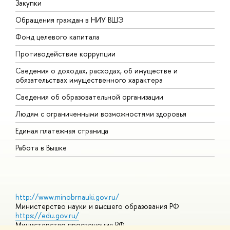
Закупки
П
Обращения граждан в НИУ ВШЭ
А
Фонд целевого капитала
Д
Противодействие коррупции
Ц
Сведения о доходах, расходах, об имуществе и
Б
обязательствах имущественного характера
О
Сведения об образовательной организации
О
Людям с ограниченными возможностями здоровья
Единая платежная страница
Работа в Вышке
http://www.minobrnauki.gov.ru/
Министерство науки и высшего образования РФ
https://edu.gov.ru/
Министерство просвещения РФ