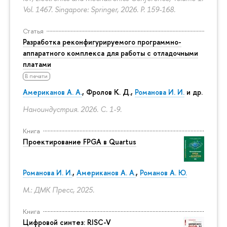
Vol. 1467. Singapore: Springer, 2026.
P. 159-168.
Статья
Разработка реконфигурируемого программно-
аппаратного комплекса для работы с отладочными
платами
В печати
Американов А. А.
,
Фролов К. Д.
,
Романова И. И.
и др.
Наноиндустрия. 2026.
С. 1-9.
Книга
Проектирование FPGA в Quartus
Романова И. И.
,
Американов А. А.
,
Романов А. Ю.
М.: ДМК Пресс, 2025.
Книга
Цифровой синтез: RISC-V