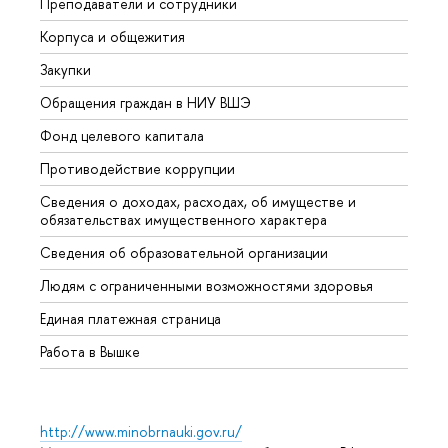
Преподаватели и сотрудники
Прием
Корпуса и общежития
Вышк
Закупки
Прием
Обращения граждан в НИУ ВШЭ
Аспир
Фонд целевого капитала
Допол
Противодействие коррупции
Центр
Сведения о доходах, расходах, об имуществе и
Бизне
обязательствах имущественного характера
Образ
Сведения об образовательной организации
Обрат
Людям с ограниченными возможностями здоровья
Единая платежная страница
Работа в Вышке
http://www.minobrnauki.gov.ru/