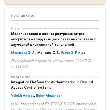
ПУБЛИКАЦИИ
Статья
Моделирование и оценка ресурсных затрат
алгоритмов маршрутизации в сетях на кристалле с
двумерной циркулянтной топологией
Монахова Э. А.
, Монахов О. Г.,
Рзаев Э. Р.
и др.
Прикладная дискретная математика. 2026. Т. 71.
С. 112-127.
Глава в книге
Integration Platform for Authentication in Physical
Access Control Systems
Volokh Andrey
,
Belov Alexander
.
In bk.: Proceedings of IEMTRONICS 2025: International
IoT, Electronics and Mechatronics Conference, Volume 1.