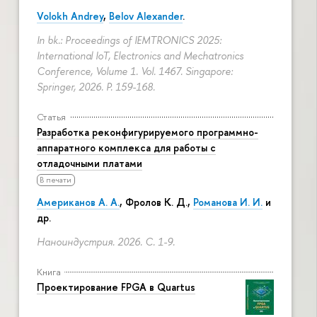
Volokh Andrey
,
Belov Alexander
.
In bk.: Proceedings of IEMTRONICS 2025:
International IoT, Electronics and Mechatronics
Conference, Volume 1. Vol. 1467. Singapore:
Springer, 2026.
P. 159-168.
Статья
Разработка реконфигурируемого программно-
аппаратного комплекса для работы с
отладочными платами
В печати
Американов А. А.
,
Фролов К. Д.
,
Романова И. И.
и
др.
Наноиндустрия. 2026.
С. 1-9.
Книга
Проектирование FPGA в Quartus