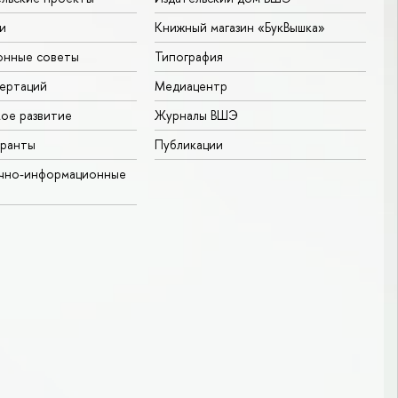
и
Книжный магазин «БукВышка»
онные советы
Типография
ертаций
Медиацентр
ое развитие
Журналы ВШЭ
гранты
Публикации
учно-информационные