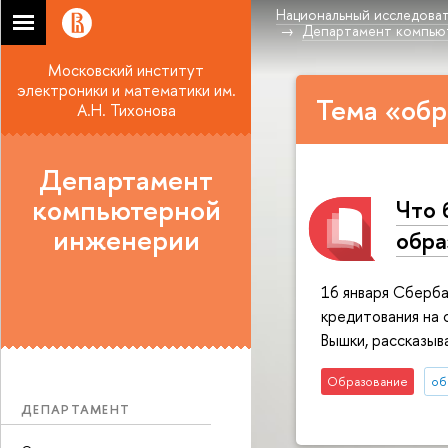
Национальный исследоват
Департамент компью
Московский институт
электроники и математики им.
Тема «обр
А.Н. Тихонова
Департамент
компьютерной
Что 
инженерии
обра
16 января Сберба
кредитования на 
Вышки, рассказы
Образование
об
ДЕПАРТАМЕНТ