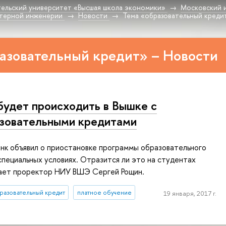
ельский университет «Высшая школа экономики»
Московский 
терной инженерии
Новости
Тема «образовательный креди
азовательный кредит» – Новости
будет происходить в Вышке с
зовательными кредитами
нк объявил о приостановке программы образовательного
специальных условиях. Отразится ли это на студентах
вает проректор НИУ ВШЭ Сергей Рощин.
разовательный кредит
платное обучение
19 января, 2017 г.