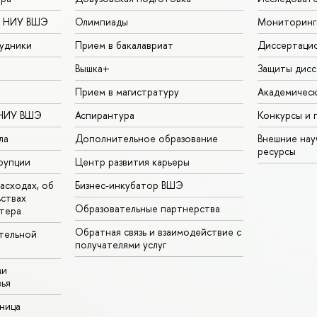
в НИУ ВШЭ
Олимпиады
Мониторинг
удники
Прием в бакалавриат
Диссертаци
Вышка+
Защиты дисс
Прием в магистратуру
Академическ
 НИУ ВШЭ
Аспирантура
Конкурсы и 
ла
Дополнительное образование
Внешние на
ресурсы
рупции
Центр развития карьеры
асходах, об
Бизнес-инкубатор ВШЭ
ьствах
Образовательные партнерства
тера
Обратная связь и взаимодействие с
тельной
получателями услуг
ми
ья
аница