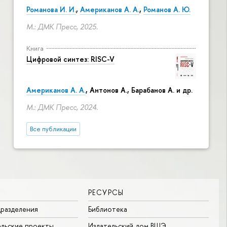
Романова И. И.
,
Американов А. А.
,
Романов А. Ю.
М.: ДМК Пресс, 2025.
Книга
Цифровой синтез: RISC-V
Американов А. А.
, Антонов А., Барабанов А. и др.
М.: ДМК Пресс, 2024.
Все публикации
РЕСУРСЫ
разделения
Библиотека
льские проекты
Издательский дом ВШЭ